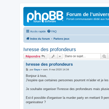
Forum de l'univer
Portail communautaire dédié aux hui
Accès rapide
FAQ
Index du forum
Parlons jeux
Ivresse des profondeurs
R
Répondre
Ivresse des profondeurs
M
par
Sayu
»
sam. 9 mai 2020 14:34
e
s
Bonjour à tous,
s
J'espère que certaines personnes pourront m'aider et je le
a
g
e
Je souhaite organiser l'Ivresse des profondeurs mais plus
Est-il possible d'organiser la murder party en mettant 9 pe
organisateur ?