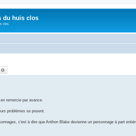
s du huis clos
s clos
echercher
Recherche avancée
s en remercie par avance.
ieurs problèmes se posent.
rsonnages, c'est à dire que Anthon Blake devienne un personnage à part entière