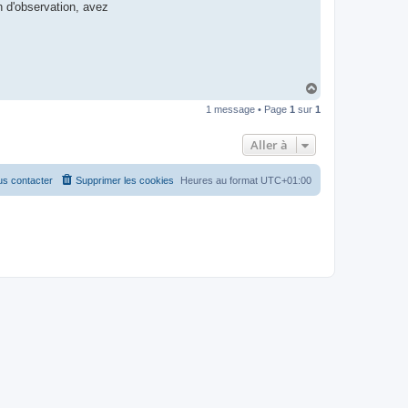
n d'observation, avez
H
a
1 message • Page
1
sur
1
u
t
Aller à
s contacter
Supprimer les cookies
Heures au format
UTC+01:00