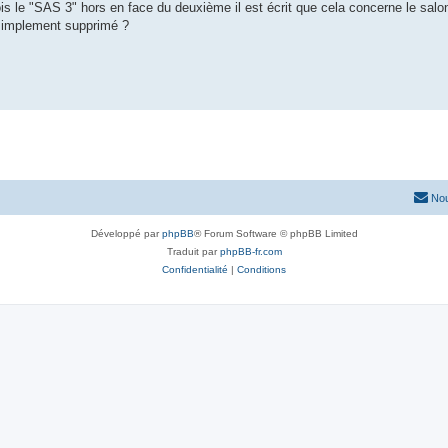
fois le "SAS 3" hors en face du deuxième il est écrit que cela concerne le salo
t simplement supprimé ?
Nou
Développé par
phpBB
® Forum Software © phpBB Limited
Traduit par
phpBB-fr.com
Confidentialité
|
Conditions