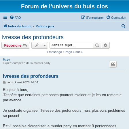
Forum de l'univers du huis clos
FAQ
S’enregistrer
Connexion
R
Index du forum
Parlons jeux
e
Ivresse des profondeurs
c
Rechercher
Recherche 
Répondre
h
1 message • Page
1
sur
1
e
Sayu
r
Expert européen de la murder party
c
h
Ivresse des profondeurs
e
M
sam. 9 mai 2020 14:34
e
r
s
Bonjour à tous,
s
J'espère que certaines personnes pourront m'aider et je les en remercie
a
g
par avance.
e
Je souhaite organiser l'Ivresse des profondeurs mais plusieurs problèmes
se posent.
Est-il possible d'organiser la murder party en mettant 9 personnages,