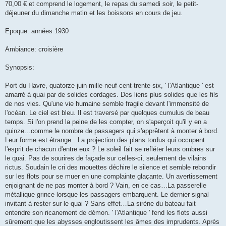
70,00 € et comprend le logement, le repas du samedi soir, le petit-
déjeuner du dimanche matin et les boissons en cours de jeu.
Epoque: années 1930
Ambiance: croisière
Synopsis:
Port du Havre, quatorze juin mille-neuf-cent-trente-six, ' l'Atlantique ' est
amarré à quai par de solides cordages. Des liens plus solides que les fils
de nos vies. Qu'une vie humaine semble fragile devant l'immensité de
l'océan. Le ciel est bleu. Il est traversé par quelques cumulus de beau
temps. Si l'on prend la peine de les compter, on s'aperçoit qu'il y en a
quinze…comme le nombre de passagers qui s'apprêtent à monter à bord.
Leur forme est étrange…La projection des plans tordus qui occupent
l'esprit de chacun d'entre eux ? Le soleil fait se refléter leurs ombres sur
le quai. Pas de sourires de façade sur celles-ci, seulement de vilains
rictus. Soudain le cri des mouettes déchire le silence et semble rebondir
sur les flots pour se muer en une complainte glaçante. Un avertissement
enjoignant de ne pas monter à bord ? Vain, en ce cas…La passerelle
métallique grince lorsque les passagers embarquent. Le dernier signal
invitant à rester sur le quai ? Sans effet…La sirène du bateau fait
entendre son ricanement de démon. ' l'Atlantique ' fend les flots aussi
sûrement que les abysses engloutissent les âmes des imprudents. Après