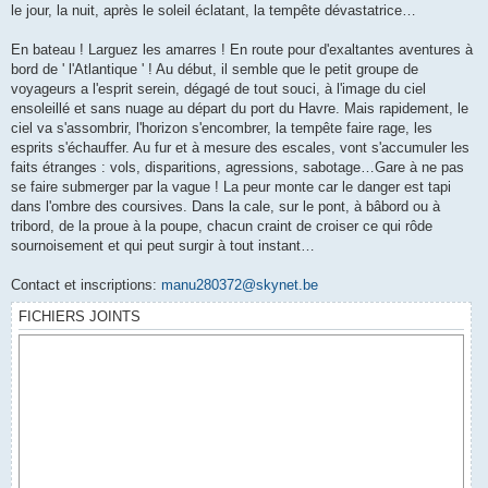
le jour, la nuit, après le soleil éclatant, la tempête dévastatrice…
En bateau ! Larguez les amarres ! En route pour d'exaltantes aventures à
bord de ' l'Atlantique ' ! Au début, il semble que le petit groupe de
voyageurs a l'esprit serein, dégagé de tout souci, à l'image du ciel
ensoleillé et sans nuage au départ du port du Havre. Mais rapidement, le
ciel va s'assombrir, l'horizon s'encombrer, la tempête faire rage, les
esprits s'échauffer. Au fur et à mesure des escales, vont s'accumuler les
faits étranges : vols, disparitions, agressions, sabotage…Gare à ne pas
se faire submerger par la vague ! La peur monte car le danger est tapi
dans l'ombre des coursives. Dans la cale, sur le pont, à bâbord ou à
tribord, de la proue à la poupe, chacun craint de croiser ce qui rôde
sournoisement et qui peut surgir à tout instant…
Contact et inscriptions:
manu280372@skynet.be
FICHIERS JOINTS