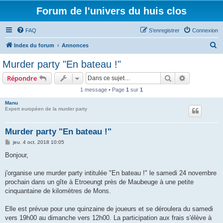
Forum de l'univers du huis clos
FAQ
S’enregistrer
Connexion
R
Index du forum
Annonces
e
Murder party "En bateau !"
c
Rechercher
Recherche 
Répondre
h
1 message • Page
1
sur
1
e
Manu
r
Expert européen de la murder party
c
h
Murder party "En bateau !"
e
M
jeu. 4 oct. 2018 10:05
e
r
s
Bonjour,
s
a
g
j'organise une murder party intitulée "En bateau !" le samedi 24 novembre
e
prochain dans un gîte à Etroeungt près de Maubeuge à une petite
cinquantaine de kilomètres de Mons.
Elle est prévue pour une quinzaine de joueurs et se déroulera du samedi
vers 19h00 au dimanche vers 12h00. La participation aux frais s'élève à