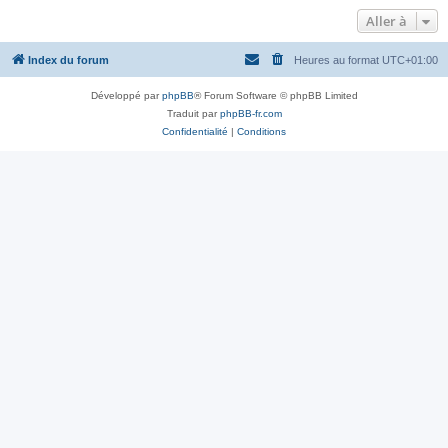
Aller à
Index du forum
Heures au format
UTC+01:00
Développé par
phpBB
® Forum Software © phpBB Limited
Traduit par
phpBB-fr.com
Confidentialité
|
Conditions