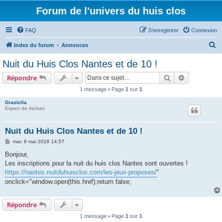
Forum de l'univers du huis clos
FAQ
S’enregistrer
Connexion
R
Index du forum
Annonces
e
Nuit du Huis Clos Nantes et de 10 !
c
Rechercher
Recherche 
Répondre
h
1 message • Page
1
sur
1
e
Graziella
r
Expert de miches
c
h
Nuit du Huis Clos Nantes et de 10 !
e
M
mar. 8 mai 2018 14:57
e
r
s
Bonjour,
s
Les inscriptions pour la nuit du huis clos Nantes sont ouvertes !
a
g
https://nantes.nuitduhuisclos.com/les-jeux-proposes/
"
e
onclick="window.open(this.href);return false;
Répondre
1 message • Page
1
sur
1