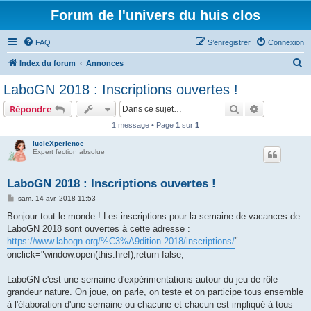
Forum de l'univers du huis clos
FAQ
S’enregistrer
Connexion
R
Index du forum
Annonces
e
LaboGN 2018 : Inscriptions ouvertes !
c
Rechercher
Recherche 
Répondre
h
1 message • Page
1
sur
1
e
lucieXperience
r
Expert fection absolue
c
h
LaboGN 2018 : Inscriptions ouvertes !
e
M
sam. 14 avr. 2018 11:53
e
r
s
Bonjour tout le monde ! Les inscriptions pour la semaine de vacances de
s
LaboGN 2018 sont ouvertes à cette adresse :
a
g
https://www.labogn.org/%C3%A9dition-2018/inscriptions/
"
e
onclick="window.open(this.href);return false;
LaboGN c'est une semaine d'expérimentations autour du jeu de rôle
grandeur nature. On joue, on parle, on teste et on participe tous ensemble
à l'élaboration d'une semaine ou chacune et chacun est impliqué à tous