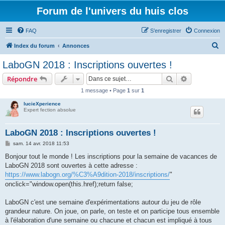
Forum de l'univers du huis clos
FAQ
S’enregistrer
Connexion
R
Index du forum
Annonces
e
LaboGN 2018 : Inscriptions ouvertes !
c
Rechercher
Recherche 
Répondre
h
1 message • Page
1
sur
1
e
lucieXperience
r
Expert fection absolue
c
h
LaboGN 2018 : Inscriptions ouvertes !
e
M
sam. 14 avr. 2018 11:53
e
r
s
Bonjour tout le monde ! Les inscriptions pour la semaine de vacances de
s
LaboGN 2018 sont ouvertes à cette adresse :
a
g
https://www.labogn.org/%C3%A9dition-2018/inscriptions/
"
e
onclick="window.open(this.href);return false;
LaboGN c'est une semaine d'expérimentations autour du jeu de rôle
grandeur nature. On joue, on parle, on teste et on participe tous ensemble
à l'élaboration d'une semaine ou chacune et chacun est impliqué à tous