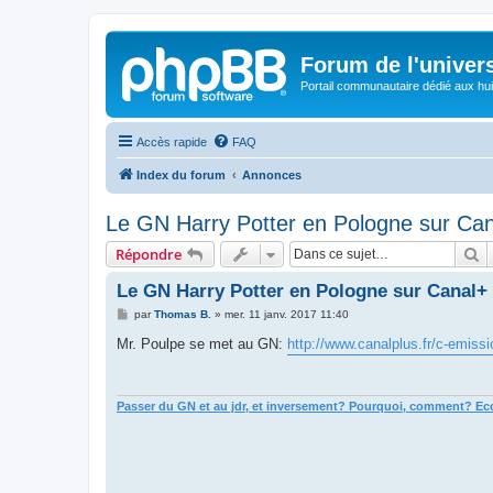
Forum de l'univer
Portail communautaire dédié aux hui
Accès rapide
FAQ
Index du forum
Annonces
Le GN Harry Potter en Pologne sur Ca
R
Répondre
Le GN Harry Potter en Pologne sur Canal+
M
par
Thomas B.
»
mer. 11 janv. 2017 11:40
e
s
Mr. Poulpe se met au GN:
http://www.canalplus.fr/c-emissi
s
a
g
e
Passer du GN et au jdr, et inversement? Pourquoi, comment? Ecou