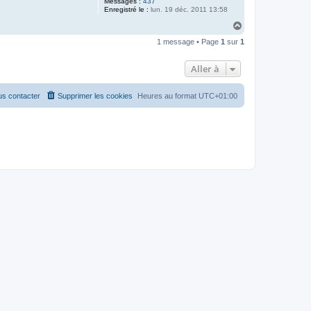
Messages :
437
Enregistré le :
lun. 19 déc. 2011 13:58
H
a
1 message • Page
1
sur
1
u
t
Aller à
s contacter
Supprimer les cookies
Heures au format
UTC+01:00