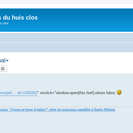
s du huis clos
s clos
nal+
echercher
Recherche avancée
ons/pid ... id=1430342
" onclick="window.open(this.href);return false;
tez "J'peux m'lever d'table?" série de podcasts parallèle à Radio Rôliste