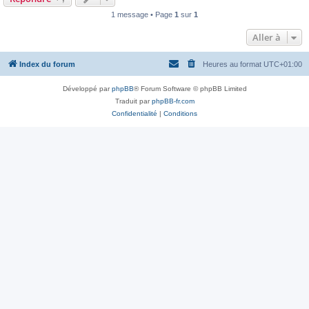
1 message • Page
1
sur
1
Aller à
Index du forum
Heures au format
UTC+01:00
Développé par
phpBB
® Forum Software © phpBB Limited
Traduit par
phpBB-fr.com
Confidentialité
|
Conditions