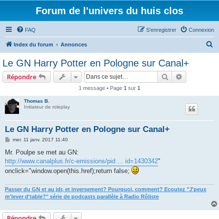
Forum de l'univers du huis clos
FAQ
S’enregistrer
Connexion
R
Index du forum
Annonces
e
Le GN Harry Potter en Pologne sur Canal+
c
Rechercher
Recherche 
Répondre
h
1 message • Page
1
sur
1
e
Thomas B.
r
Initiateur de roleplay
c
h
Le GN Harry Potter en Pologne sur Canal+
e
M
mer. 11 janv. 2017 11:40
e
r
s
Mr. Poulpe se met au GN:
s
http://www.canalplus.fr/c-emissions/pid ... id=1430342
"
a
g
onclick="window.open(this.href);return false;
e
Passer du GN et au jdr, et inversement? Pourquoi, comment? Ecoutez "J'peux
m'lever d'table?" série de podcasts parallèle à Radio Rôliste
Répondre