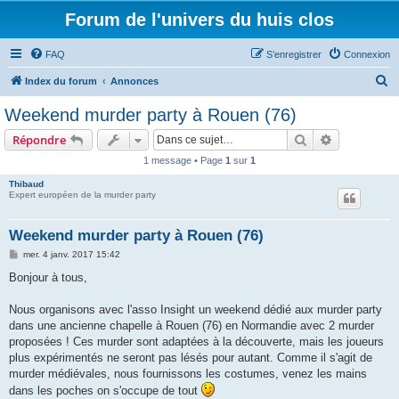
Forum de l'univers du huis clos
FAQ
S’enregistrer
Connexion
R
Index du forum
Annonces
e
Weekend murder party à Rouen (76)
c
Rechercher
Recherche 
Répondre
h
1 message • Page
1
sur
1
e
Thibaud
r
Expert européen de la murder party
c
h
Weekend murder party à Rouen (76)
e
M
mer. 4 janv. 2017 15:42
e
r
s
Bonjour à tous,
s
a
g
Nous organisons avec l'asso Insight un weekend dédié aux murder party
e
dans une ancienne chapelle à Rouen (76) en Normandie avec 2 murder
proposées ! Ces murder sont adaptées à la découverte, mais les joueurs
plus expérimentés ne seront pas lésés pour autant. Comme il s'agit de
murder médiévales, nous fournissons les costumes, venez les mains
dans les poches on s'occupe de tout