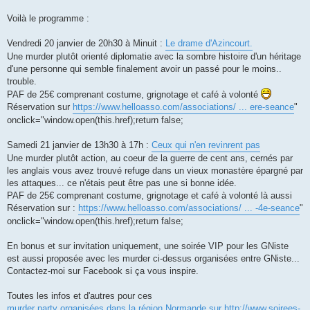
Voilà le programme :
Vendredi 20 janvier de 20h30 à Minuit :
Le drame d'Azincourt.
Une murder plutôt orienté diplomatie avec la sombre histoire d'un héritage
d'une personne qui semble finalement avoir un passé pour le moins..
trouble.
PAF de 25€ comprenant costume, grignotage et café à volonté
Réservation sur
https://www.helloasso.com/associations/ ... ere-seance
"
onclick="window.open(this.href);return false;
Samedi 21 janvier de 13h30 à 17h :
Ceux qui n'en revinrent pas
Une murder plutôt action, au coeur de la guerre de cent ans, cernés par
les anglais vous avez trouvé refuge dans un vieux monastère épargné par
les attaques... ce n'étais peut être pas une si bonne idée.
PAF de 25€ comprenant costume, grignotage et café à volonté là aussi
Réservation sur :
https://www.helloasso.com/associations/ ... -4e-seance
"
onclick="window.open(this.href);return false;
En bonus et sur invitation uniquement, une soirée VIP pour les GNiste
est aussi proposée avec les murder ci-dessus organisées entre GNiste...
Contactez-moi sur Facebook si ça vous inspire.
Toutes les infos et d'autres pour ces
murder party organisées dans la région Normande sur http://www.soirees-