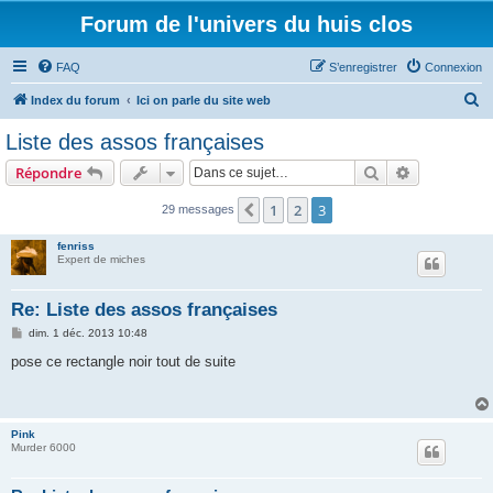
Forum de l'univers du huis clos
FAQ
S’enregistrer
Connexion
R
Index du forum
Ici on parle du site web
e
Liste des assos françaises
c
Rechercher
Recherche 
Répondre
h
e
1
2
3
Précédente
29 messages
r
fenriss
c
Expert de miches
h
Re: Liste des assos françaises
e
M
dim. 1 déc. 2013 10:48
r
e
s
pose ce rectangle noir tout de suite
s
a
g
e
Pink
Murder 6000