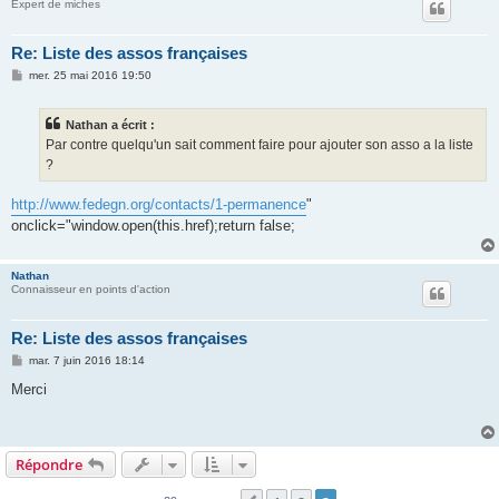
Expert de miches
Re: Liste des assos françaises
M
mer. 25 mai 2016 19:50
e
s
s
Nathan a écrit :
a
g
Par contre quelqu'un sait comment faire pour ajouter son asso a la liste
e
?
http://www.fedegn.org/contacts/1-permanence
"
onclick="window.open(this.href);return false;
Nathan
Connaisseur en points d'action
Re: Liste des assos françaises
M
mar. 7 juin 2016 18:14
e
s
Merci
s
a
g
e
Répondre