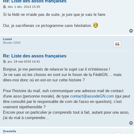
Re: Liste des assos françaises
M
dim. 1 déc. 2013 15:35
e
s
Si la fédé ne m'aide pas de suite, je jure que je vais le faire.
s
a
g
Oui, je sacrifierais ce pictogramme sans hésitation.
e
Lionel
Murder 2000
Re: Liste des assos françaises
M
jeu. 19 mai 2016 14:41
e
s
Bonjour, je me permets de relancer le sujet car il m'intéresse !
s
Je ne sais où les choses en sont sur le forum de la FédéGN.... mais
a
g
dites-moi donc où en est-on sur cette histoire ?
e
Pour l'histoire du mail, euh communiquer une adresse mail de contact
d'une asso (personne morale), de type
contact@assodeGN.com
(qui peut
être consulté par le responsable de com de l'asso en question), c'est
vraiment répréhensible ?
Encore pour un particulier je comprends tout à fait, autant pour une asso,
j'ai du mal à comprendre...
Graziella