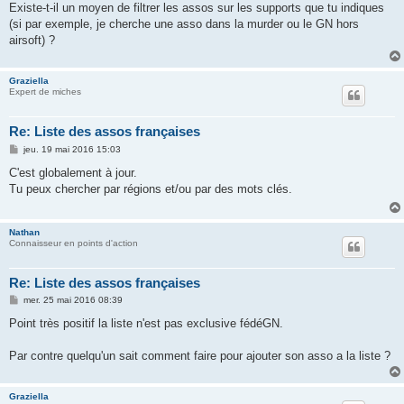
Existe-t-il un moyen de filtrer les assos sur les supports que tu indiques
(si par exemple, je cherche une asso dans la murder ou le GN hors
airsoft) ?
Graziella
Expert de miches
Re: Liste des assos françaises
M
jeu. 19 mai 2016 15:03
e
s
C'est globalement à jour.
s
Tu peux chercher par régions et/ou par des mots clés.
a
g
e
Nathan
Connaisseur en points d'action
Re: Liste des assos françaises
M
mer. 25 mai 2016 08:39
e
s
Point très positif la liste n'est pas exclusive fédéGN.
s
a
g
Par contre quelqu'un sait comment faire pour ajouter son asso a la liste ?
e
Graziella