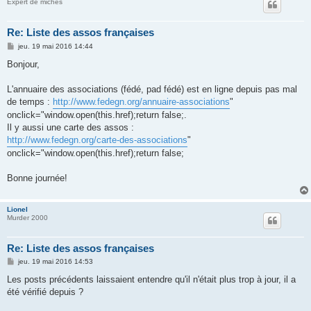
Expert de miches
Re: Liste des assos françaises
M
jeu. 19 mai 2016 14:44
e
s
Bonjour,
s
a
g
L'annuaire des associations (fédé, pad fédé) est en ligne depuis pas mal
e
de temps :
http://www.fedegn.org/annuaire-associations
"
onclick="window.open(this.href);return false;.
Il y aussi une carte des assos :
http://www.fedegn.org/carte-des-associations
"
onclick="window.open(this.href);return false;
Bonne journée!
Lionel
Murder 2000
Re: Liste des assos françaises
M
jeu. 19 mai 2016 14:53
e
s
Les posts précédents laissaient entendre qu'il n'était plus trop à jour, il a
s
été vérifié depuis ?
a
g
e