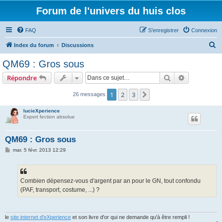
Forum de l'univers du huis clos
FAQ
S’enregistrer
Connexion
R
Index du forum
Discussions
e
QM69 : Gros sous
c
Rechercher
Recherche 
Répondre
h
e
1
2
3
Suivante
26 messages
r
lucieXperience
c
Expert fection absolue
h
QM69 : Gros sous
e
M
mar. 5 févr. 2013 12:29
r
e
s
s
a
g
Combien dépensez-vous d'argent par an pour le GN, tout confondu
e
(PAF, transport, costume, ...) ?
le
site internet d'eXperience
et son livre d'or qui ne demande qu'à être rempli !