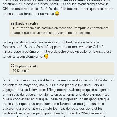
carburant, et le costume histo, pareil. 700 boules avant d'avoir payé le
GN, les resto-routes, les à-côtés, des fois faut rester zen quand le jeu ne
se passe pas forcément au mieux
Baptiste a écrit :
- 15 euros de frais de costume en moyenne. J'emprunte énormément
quand je n'ai pas. Je me fiche d'avoir de beaux costumes.
Je ne juge absolument pas le montant, ni l'indifférence face à la
"possession". Si ton désintérêt apparent pour ton "vestiaire GN" n'a
jamais posé problème en matière de cohérence visuelle, eh bien... c'est
toi qui a raison d'emprunter
Baptiste a écrit :
- 70 € de paf.
la PAF, dans mon cas, c'est le truc devenu anecdotique. sur 350€ de coût
de revient en moyenne, 35€ ou 90€ c'est presque invisible. Lors du
voyage retour du Kriav', dont l'éloignement avait requis qu'on s'organise
un minibus de joueurs rhônalpins, on avait émis une idée sympa, mais
dure à concrétiser en pratique : celle de proposer un tarif géographique
sur les jeux que nous organiserions à l'avenir. un truc (impossible à
calculer) qui prendrait en compte les frais de route des gens et les
ventilerait sur chaque participant. Une façon de dire "Bienvenue aux