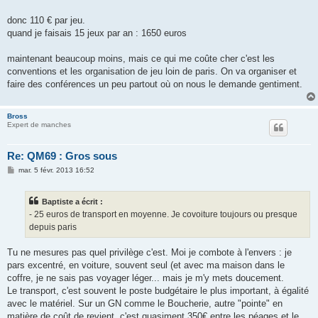
donc 110 € par jeu.
quand je faisais 15 jeux par an : 1650 euros
maintenant beaucoup moins, mais ce qui me coûte cher c'est les
conventions et les organisation de jeu loin de paris. On va organiser et
faire des conférences un peu partout où on nous le demande gentiment.
Bross
Expert de manches
Re: QM69 : Gros sous
M
mar. 5 févr. 2013 16:52
e
s
s
Baptiste a écrit :
a
g
- 25 euros de transport en moyenne. Je covoiture toujours ou presque
e
depuis paris
Tu ne mesures pas quel privilège c'est. Moi je combote à l'envers : je
pars excentré, en voiture, souvent seul (et avec ma maison dans le
coffre, je ne sais pas voyager léger... mais je m'y mets doucement.
Le transport, c'est souvent le poste budgétaire le plus important, à égalité
avec le matériel. Sur un GN comme le Boucherie, autre "pointe" en
matière de coût de revient, c'est quasiment 350€ entre les péages et le