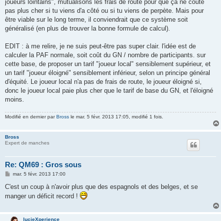
joueurs lointains", mutualisons les frais de route pour que ça ne coûte
pas plus cher si tu viens d'a côté ou si tu viens de perpète. Mais pour
être viable sur le long terme, il conviendrait que ce système soit
généralisé (en plus de trouver la bonne formule de calcul).
EDIT : à me relire, je ne suis peut-être pas super clair. l'idée est de
calculer la PAF normale, soit coût du GN / nombre de participants. sur
cette base, de proposer un tarif "joueur local" sensiblement supérieur, et
un tarif "joueur éloigné" sensiblement inférieur, selon un principe général
d'équité. Le joueur local n'a pas de frais de route, le joueur éloigné si,
donc le joueur local paie plus cher que le tarif de base du GN, et l'éloigné
moins.
Modifié en dernier par
Bross
le mar. 5 févr. 2013 17:05, modifié 1 fois.
Bross
Expert de manches
Re: QM69 : Gros sous
M
mar. 5 févr. 2013 17:00
e
s
C'est un coup à n'avoir plus que des espagnols et des belges, et se
s
manger un déficit record !
a
g
e
lucieXperience