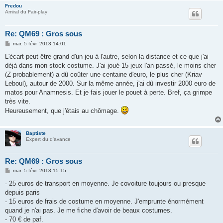
Fredou
Amiral du Fair-play
Re: QM69 : Gros sous
M
mar. 5 févr. 2013 14:01
e
s
L'écart peut être grand d'un jeu à l'autre, selon la distance et ce que j'ai
s
déjà dans mon stock costume. J'ai joué 15 jeux l'an passé, le moins cher
a
g
(Z probablement) a dû coûter une centaine d'euro, le plus cher (Kriav
e
Leboul), autour de 2000. Sur la même année, j'ai dû investir 2000 euro de
matos pour Anamnesis. Et je fais jouer le pouet à perte. Bref, ça grimpe
très vite.
Heureusement, que j'étais au chômage.
Baptiste
Expert du d'avance
Re: QM69 : Gros sous
M
mar. 5 févr. 2013 15:15
e
s
- 25 euros de transport en moyenne. Je covoiture toujours ou presque
s
depuis paris
a
g
- 15 euros de frais de costume en moyenne. J'emprunte énormément
e
quand je n'ai pas. Je me fiche d'avoir de beaux costumes.
- 70 € de paf.