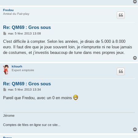
Fredou
Amiral du Fair-play
Re: QM69 : Gros sous
M
mar. 5 févr. 2013 13:08
e
s
C'est difficile à compter. Selon les années, je dirais de 5.000 à 8.000
s
euro. Il faut dire que je joue souvent loin, je n'emprunte ni ne loue jamais
a
g
de costumes, et j’investis beaucoup de tune dans mes propres jeux.
e
kilourh
Expert emptoire
Re: QM69 : Gros sous
M
mar. 5 févr. 2013 13:34
e
s
Pareil que Fredou, avec un 0 en moins
s
a
g
e
Jérome
Comptes de fées en ligne sur ce site...
Bross