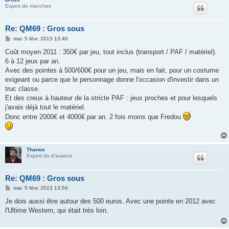
Expert de manches
Re: QM69 : Gros sous
M
mar. 5 févr. 2013 13:40
e
s
Coût moyen 2011 : 350€ par jeu, tout inclus (transport / PAF / matériel).
s
6 à 12 jeux par an.
a
g
Avec des pointes à 500/600€ pour un jeu, mais en fait, pour un costume
e
exigeant ou parce que le personnage donne l'occasion d'investir dans un
truc classe.
Et des creux à hauteur de la stricte PAF : jeux proches et pour lesquels
j'avais déjà tout le matériel.
Donc entre 2000€ et 4000€ par an. 2 fois moins que Fredou
Thanos
Expert du d'avance
Re: QM69 : Gros sous
M
mar. 5 févr. 2013 13:54
e
s
Je dois aussi être autour des 500 euros. Avec une pointe en 2012 avec
s
l'Ultime Western, qui était très loin.
a
g
e