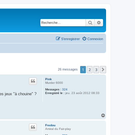
Rechercher
Recherche avancé
S’enregistrer
Connexion
1
2
3
Suivante
26 messages
Pink
Murder 6000
Messages :
324
Enregistré le :
jeu. 23 août 2012 08:33
es jeux "à chouine" ?
H
a
u
Fredou
t
Amiral du Fair-play