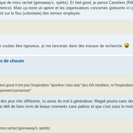
e de miss rachel (grenaway's, spirits). Et feel good, je pense Canotiers (Rôl
ence). Mais ça reste un apriori et les organisateurs concernés (présents ici p
 sur le flou (volontaire) des termes employés.
e voulais être rigoureux, je me lancerais dans des travaux de recherche.
ns de chouin
el good n'ont pas l'inspiration "sportive / edu larp" des GN medfans, ni l'inspiration
lopement personnel"
et des jeux très différents, tu auras du mal à généraliser. Magali pourra sans d
ar défi de faire vivre de beaux moments sans pathos et que c'est sans le moi
ss rachel (grenaway's, spirits).