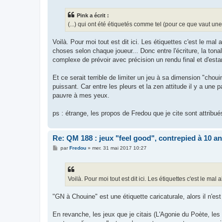
s
s
Pink a écrit :
a
g
(...) qui ont été étiquetés comme tel (pour ce que vaut une
e
Voilà. Pour moi tout est dit ici. Les étiquettes c'est le ma
choses selon chaque joueur... Donc entre l'écriture, la tonali
complexe de prévoir avec précision un rendu final et d'est
Et ce serait terrible de limiter un jeu à sa dimension "choui
puissant. Car entre les pleurs et la zen attitude il y a une 
pauvre à mes yeux.
ps : étrange, les propos de Fredou que je cite sont attribu
Re: QM 188 : jeux "feel good", contrepied à 10 a
M
par
Fredou
»
mer. 31 mai 2017 10:27
e
s
s
a
g
Voilà. Pour moi tout est dit ici. Les étiquettes c'est le mal 
e
"GN à Chouine" est une étiquette caricaturale, alors il n'e
En revanche, les jeux que je citais (L'Agonie du Poète, l