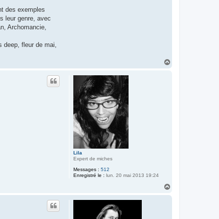
ont des exemples
s leur genre, avec
an, Archomancie,
 deep, fleur de mai,
H
a
u
t
Lila
Expert de miches
Messages :
512
Enregistré le :
lun. 20 mai 2013 19:24
H
a
u
t