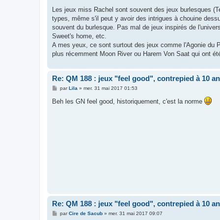
Les jeux miss Rachel sont souvent des jeux burlesques (Te
types, même s'il peut y avoir des intrigues à chouine dess
souvent du burlesque. Pas mal de jeux inspirés de l'unive
Sweet's home, etc.
A mes yeux, ce sont surtout des jeux comme l'Agonie du Poè
plus récemment Moon River ou Harem Von Saat qui ont été 
Re: QM 188 : jeux "feel good", contrepied à 10 a
M
par
Lila
»
mer. 31 mai 2017 01:53
e
s
Beh les GN feel good, historiquement, c'est la norme
s
a
g
e
Re: QM 188 : jeux "feel good", contrepied à 10 a
M
par
Cire de Sacub
»
mer. 31 mai 2017 09:07
e