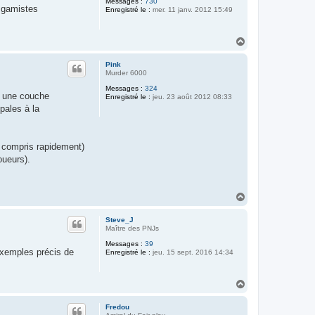
Messages :
730
x gamistes
Enregistré le :
mer. 11 janv. 2012 15:49
H
a
u
Pink
t
Murder 6000
Messages :
324
me une couche
Enregistré le :
jeu. 23 août 2012 08:33
pales à la
re compris rapidement)
oueurs).
H
a
u
Steve_J
t
Maître des PNJs
Messages :
39
exemples précis de
Enregistré le :
jeu. 15 sept. 2016 14:34
H
a
u
Fredou
t