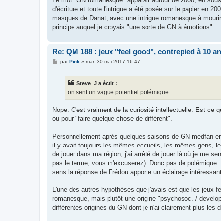
Le mot "GN romanesque" apparait autour de 2008, en sous-t
d'écriture et toute l'intrigue a été posée sur le papier en 
masques de Danat, avec une intrigue romanesque à mourir d
principe auquel je croyais "une sorte de GN à émotions".
Re: QM 188 : jeux "feel good", contrepied à 10 a
M
par
Pink
»
mar. 30 mai 2017 16:47
e
s
s
Steve_J a écrit :
a
g
on sent un vague potentiel polémique
e
Nope. C'est vraiment de la curiosité intellectuelle. Est ce
ou pour "faire quelque chose de différent".
Personnellement après quelques saisons de GN medfan en 200
il y avait toujours les mêmes eccueils, les mêmes gens, les
de jouer dans ma région, j'ai arrêté de jouer là où je me sent
pas le terme, vous m'excuserez). Donc pas de polémique. J
sens la réponse de Frédou apporte un éclairage intéressant
L'une des autres hypothéses que j'avais est que les jeux feel
romanesque, mais plutôt une origine "psychosoc. / develo
différentes origines du GN dont je n'ai clairement plus les dé