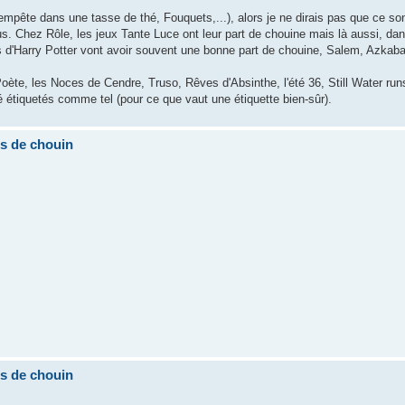
mpête dans une tasse de thé, Fouquets,...), alors je ne dirais pas que ce s
us. Chez Rôle, les jeux Tante Luce ont leur part de chouine mais là aussi, dan
rs d'Harry Potter vont avoir souvent une bonne part de chouine, Salem, Azkab
te, les Noces de Cendre, Truso, Rêves d'Absinthe, l'été 36, Still Water runs
étiquetés comme tel (pour ce que vaut une étiquette bien-sûr).
ns de chouin
ns de chouin