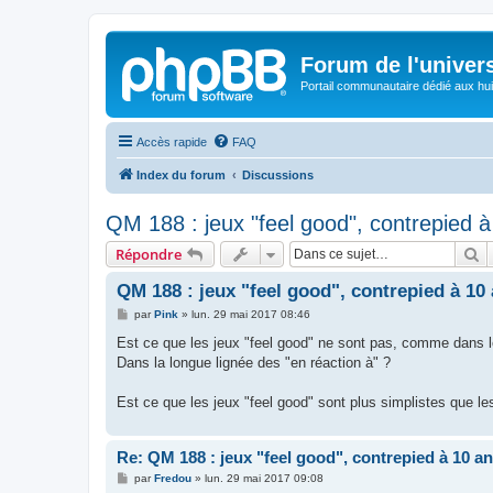
Forum de l'univer
Portail communautaire dédié aux hui
Accès rapide
FAQ
Index du forum
Discussions
QM 188 : jeux "feel good", contrepied 
R
Répondre
QM 188 : jeux "feel good", contrepied à 10
M
par
Pink
»
lun. 29 mai 2017 08:46
e
s
Est ce que les jeux "feel good" ne sont pas, comme dans l
s
Dans la longue lignée des "en réaction à" ?
a
g
e
Est ce que les jeux "feel good" sont plus simplistes que le
Re: QM 188 : jeux "feel good", contrepied à 10 a
M
par
Fredou
»
lun. 29 mai 2017 09:08
e