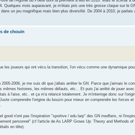
itre de l'Agonie du Poète dont la première a lieu en 2010. Mais le scénar 
2004. Quelques mois auparavant, je m'étais pris une très grosse claque sur le G
ans un jeu magnifique mais bien plus diversifié. De 2004 à 2010, je parlais
ns de chouin
 que les joueurs qui ont vécu la transition, l'on vécu comme une dynamique pour
5-2006, je me suis dit que j'allais arrêter le GN. Parce que j'aimais le conc
 mêmes histoires, les mêmes défauts, etc... Et puis j'ai arrêté de jouer avec 
ais à l'aise, etc.. et ça m'a relancé totalement. Je m'interroge donc sur l'origi
uste comprendre l'origine du bouzin pour mieux en comprendre les forces et 
.
 good n'ont pas l'inspiration "sportive / edu larp" des GN medfans, ni l'inspira
pement personnel" (cf l'article de As LARP Grows Up: Theory and Methods of
tails en tête).