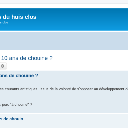
s du huis clos
s clos
à 10 ans de chouine ?
echercher
Recherche avancée
 ans de chouine ?
es courants artistiques, issus de la volonté de s'opposer au développement d
s jeux "à chouine" ?
ns de chouin