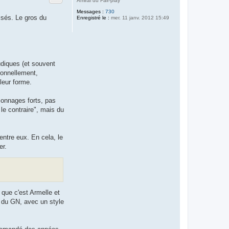
Amiral du Fair-play
Messages :
730
isés. Le gros du
Enregistré le :
mer. 11 janv. 2012 15:49
udiques (et souvent
ionnellement,
leur forme.
sonnages forts, pas
 le contraire", mais du
entre eux. En cela, le
er.
que c'est Armelle et
 du GN, avec un style