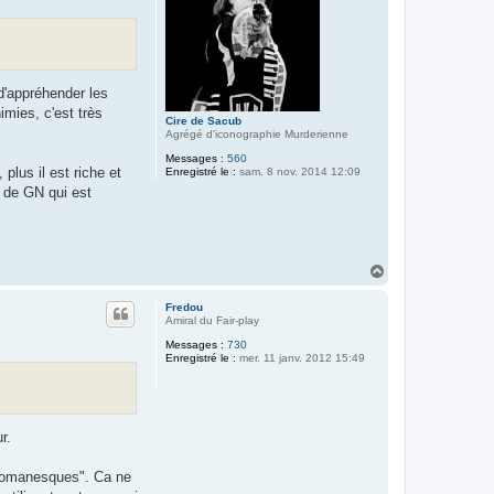
 d'appréhender les
imies, c'est très
Cire de Sacub
Agrégé d'iconographie Murderienne
Messages :
560
plus il est riche et
Enregistré le :
sam. 8 nov. 2014 12:09
n de GN qui est
H
a
u
Fredou
t
Amiral du Fair-play
Messages :
730
Enregistré le :
mer. 11 janv. 2012 15:49
r.
 "romanesques". Ca ne