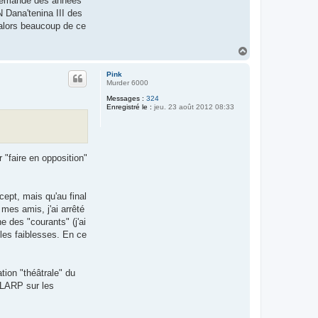
a demandé des années
N Dana'tenina III des
 alors beaucoup de ce
H
a
u
Pink
t
Murder 6000
Messages :
324
Enregistré le :
jeu. 23 août 2012 08:33
 "faire en opposition"
ept, mais qu'au final
mes amis, j'ai arrêté
ne des "courants" (j'ai
les faiblesses. En ce
tion "théâtrale" du
 LARP sur les