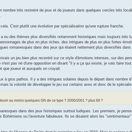
 nombre très restreint de jeux et de joueurs dans quelques cercles très local
.
a. C'est plutôt une évolution par spécialisation qu'une rupture franche.
y a eu des thèmes plus diversifiés notamment historiques mais toujours très l
ersonnages de plus en plus riches, des intrigues de plus en plus fortes émot
ues romanesques dans des jeux qui étaient nettement plus diversifiés dans 
rivais un jeu bien plus recentré sur ce style d'émotions intenses, sur des per
est pas né d'une opposition en disant "il y a ça qui existe, je vais faire tout
t que joueur et auxquels on croyait.
x à gros pathos. Il y a des intrigues solaires depuis le départ dans nombre d'
ais la volonté de développer le jeu sur certains axes et donc de le spécialis
 fleurir au moins quelques GN de ce type ? 2000/2001 ? plus tôt ?
anesques dans des jeux historiques surtout ludiques. Les premiers, je pense 
Bohémiens ou l'aventure fabuleuse. Ils se disaient alors les "sentimentaux"