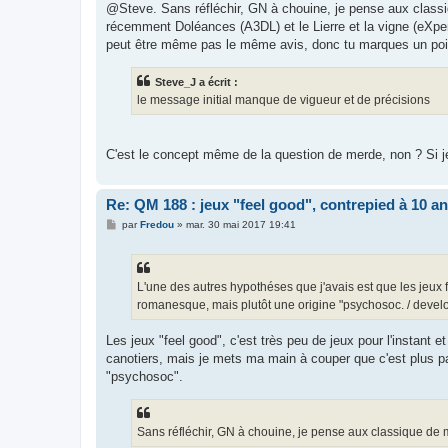
@Steve. Sans réfléchir, GN à chouine, je pense aux classiqu
récemment Doléances (A3DL) et le Lierre et la vigne (eXperi
peut être même pas le même avis, donc tu marques un point
Steve_J a écrit :
le message initial manque de vigueur et de précisions
C'est le concept même de la question de merde, non ? Si j
Re: QM 188 : jeux "feel good", contrepied à 10 a
M
par
Fredou
»
mar. 30 mai 2017 19:41
e
s
s
a
g
L'une des autres hypothéses que j'avais est que les jeux fe
e
romanesque, mais plutôt une origine "psychosoc. / deve
Les jeux "feel good", c'est très peu de jeux pour l'instant 
canotiers, mais je mets ma main à couper que c'est plus p
"psychosoc".
Sans réfléchir, GN à chouine, je pense aux classique de mi