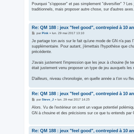
s
Pourquoi "s'opposer" et pas simplement "diversifier" ? Le
s
traditionnels, mais proposer autre chose, sur d'autres axes
a
g
e
Re: QM 188 : jeux "feel good", contrepied à 10 a
M
par
Pink
»
lun. 29 mai 2017 13:10
e
s
Je partage ton avis sur le fait qu'une mode de GN n'a pas l'
s
supplémentaire. Pour autant, j'émettais l'hypothèse que c
a
g
précédente.
e
J'avais justement l'impression que les jeux à chouine (le te
était justement venu proposer un type de jeu auxquels les 
D'ailleurs, niveau chronologie, en quelle année a t'on vu f
Re: QM 188 : jeux "feel good", contrepied à 10 a
M
par
Steve_J
»
lun. 29 mai 2017 14:25
e
s
Alors. Vu de l'extérieur on sent un vague potentiel polémi
s
GN à chouine et des précisions sur ce que tu entends par 
a
g
e
Re: QM 188 : jeux "feel good", contrepied à 10 a