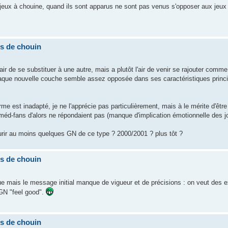
s jeux à chouine, quand ils sont apparus ne sont pas venus s'opposer aux jeu
.
ns de chouin
air de se substituer à une autre, mais a plutôt l'air de venir se rajouter com
haque nouvelle couche semble assez opposée dans ses caractéristiques princi
rme est inadapté, je ne l'apprécie pas particulièrement, mais à le mérite d'êt
méd-fans d'alors ne répondaient pas (manque d'implication émotionnelle des j
leurir au moins quelques GN de ce type ? 2000/2001 ? plus tôt ?
ns de chouin
que mais le message initial manque de vigueur et de précisions : on veut des 
GN "feel good".
ns de chouin