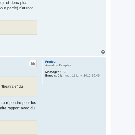
e), et donc plus
our partie) n'auront
H
a
u
Fredou
t
Amiral du Fair-play
Messages :
730
Enregistré le :
mer. 11 janv. 2012 15:49
 "théâtrale" du
oute répondre pour les
ndre rapport avec du