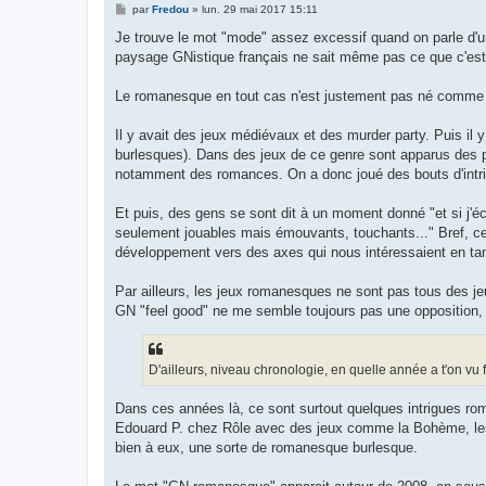
M
par
Fredou
»
lun. 29 mai 2017 15:11
e
s
Je trouve le mot "mode" assez excessif quand on parle d'un
s
paysage GNistique français ne sait même pas ce que c'est
a
g
e
Le romanesque en tout cas n'est justement pas né comme cel
Il y avait des jeux médiévaux et des murder party. Puis il 
burlesques). Dans des jeux de ce genre sont apparus des p
notamment des romances. On a donc joué des bouts d'intrig
Et puis, des gens se sont dit à un moment donné "et si j'éc
seulement jouables mais émouvants, touchants..." Bref, ce n'
développement vers des axes qui nous intéressaient en tan
Par ailleurs, les jeux romanesques ne sont pas tous des jeu
GN "feel good" ne me semble toujours pas une opposition, m
D'ailleurs, niveau chronologie, en quelle année a t'on vu
Dans ces années là, ce sont surtout quelques intrigues rom
Edouard P. chez Rôle avec des jeux comme la Bohème, les 
bien à eux, une sorte de romanesque burlesque.