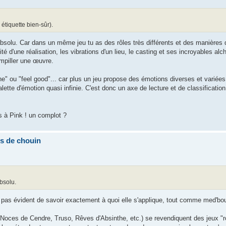
 étiquette bien-sûr).
l absolu. Car dans un même jeu tu as des rôles très différents et des manières
té d'une réalisation, les vibrations d'un lieu, le casting et ses incroyables alch
ampiller une œuvre.
ne" ou "feel good"... car plus un jeu propose des émotions diverses et variées, 
palette d'émotion quasi infinie. C'est donc un axe de lecture et de classificatio
és à Pink ! un complot ?
ns de chouin
absolu.
st pas évident de savoir exactement à quoi elle s'applique, tout comme med'bou
es Noces de Cendre, Truso, Rêves d'Absinthe, etc.) se revendiquent des jeux