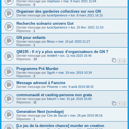
Dernier message par
stephane
«
mar. 9 mars 2021 11:04
Réponses :
5
Organiser des garderies collectives sur nos GN
Dernier message par
lucieXperience
«
lun. 8 mars 2021 16:15
Recherche scénario univers Got
Dernier message par
lucieXperience
«
lun. 15 févr. 2021 12:10
Réponses :
1
GN pour enfants
Dernier message par
Binou
«
mer. 15 juil. 2020 21:27
Réponses :
1
QM195 : Il n'y a plus assez d'organisateurs de GN ?
Dernier message par
Arielle9
«
lun. 11 mai 2020 16:46
Réponses :
10
1
2
Programme Pré Murder
Dernier message par
Sgyth
«
mar. 19 nov. 2019 10:34
Réponses :
3
Message adressé à Fanzine
Dernier message par
Phoenix
«
ven. 9 août 2019 08:32
communauté et casting-persona non grata
Dernier message par
kilourh
«
mer. 31 juil. 2019 16:00
Réponses :
11
1
2
Generation Next (sondage)
Dernier message par
Cire de Sacub
«
mer. 26 juin 2019 08:16
Réponses :
1
[Le jeu de la dernière chance] murder en creation