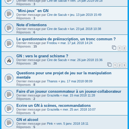
Dernier message par
Cire de Sacub
«
ven. 14 juin 2019 09:18
Réponses :
3
"Mini-jeux" en GN
Dernier message par
Cire de Sacub
«
jeu. 13 juin 2019 15:49
Réponses :
3
Note d'intentions
Dernier message par
Cire de Sacub
«
lun. 23 juil. 2018 10:38
Réponses :
6
Le questionnaire de préinscription, un tronc commun ?
Dernier message par
Fredou
«
mar. 17 juil. 2018 14:24
Réponses :
15
1
2
GN : vers le grand schisme ?
Dernier message par
Cire de Sacub
«
mar. 26 juin 2018 15:36
Réponses :
26
1
2
3
Questions pour une projet de jeu sur la manipulation
mentale
Dernier message par
Thanos
«
jeu. 17 mai 2018 08:09
Réponses :
8
Faire d'un joueur consommateur à un joueur-collaborateur
Dernier message par
Graziella
«
mar. 15 mai 2018 11:28
Réponses :
2
Ecrire un GN à scènes, recommandations
Dernier message par
Graziella
«
mer. 25 avr. 2018 10:07
Réponses :
5
GN et alcool
Dernier message par
Pink
«
ven. 5 janv. 2018 18:11
Réponses :
5