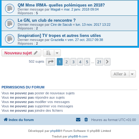
QM Mme IRMA- quelles polémiques en 2018?
Dernier message par
Magali
«
mar. 2 janv. 2018 09:04
Réponses :
5
Le GN, un club de rencontre ?
Dernier message par
Cire de Sacub
«
lun. 13 nov. 2017 13:22
Réponses :
2
|inspiration] TV tropes et autres liens utiles
Dernier message par
Graziella
«
ven. 27 oct. 2017 09:38
Réponses :
2
Nouveau sujet
Page
1
sur
21
1
2
3
4
5
21
Suivante
502 sujets
…
Aller à
PERMISSIONS DU FORUM
Vous
ne pouvez pas
poster de nouveaux sujets
Vous
ne pouvez pas
répondre aux sujets
Vous
ne pouvez pas
modifier vos messages
Vous
ne pouvez pas
supprimer vos messages
Vous
ne pouvez pas
joindre des fichiers
Index du forum
Heures au format
UTC+01:00
Développé par
phpBB
® Forum Software © phpBB Limited
Traduit par
phpBB-fr.com