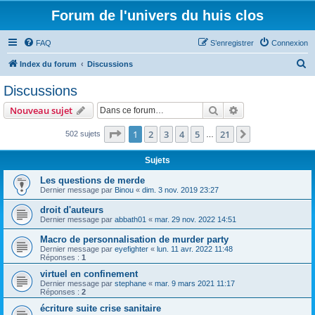
Forum de l'univers du huis clos
FAQ
S’enregistrer
Connexion
R
Index du forum
Discussions
e
Discussions
c
Rechercher
Recherche avanc
Nouveau sujet
h
e
Page
1
sur
21
1
2
3
4
5
21
Suivante
502 sujets
…
r
Sujets
c
Les questions de merde
h
Dernier message par
Binou
«
dim. 3 nov. 2019 23:27
e
droit d'auteurs
r
Dernier message par
abbath01
«
mar. 29 nov. 2022 14:51
Macro de personnalisation de murder party
Dernier message par
eyefighter
«
lun. 11 avr. 2022 11:48
Réponses :
1
virtuel en confinement
Dernier message par
stephane
«
mar. 9 mars 2021 11:17
Réponses :
2
écriture suite crise sanitaire