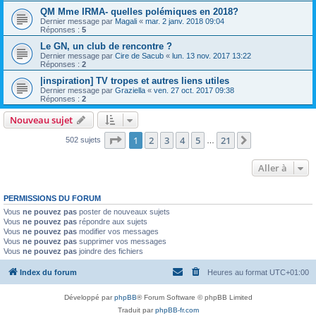
QM Mme IRMA- quelles polémiques en 2018?
Dernier message par
Magali
«
mar. 2 janv. 2018 09:04
Réponses :
5
Le GN, un club de rencontre ?
Dernier message par
Cire de Sacub
«
lun. 13 nov. 2017 13:22
Réponses :
2
|inspiration] TV tropes et autres liens utiles
Dernier message par
Graziella
«
ven. 27 oct. 2017 09:38
Réponses :
2
Nouveau sujet
Page
1
sur
21
1
2
3
4
5
21
Suivante
502 sujets
…
Aller à
PERMISSIONS DU FORUM
Vous
ne pouvez pas
poster de nouveaux sujets
Vous
ne pouvez pas
répondre aux sujets
Vous
ne pouvez pas
modifier vos messages
Vous
ne pouvez pas
supprimer vos messages
Vous
ne pouvez pas
joindre des fichiers
Index du forum
Heures au format
UTC+01:00
Développé par
phpBB
® Forum Software © phpBB Limited
Traduit par
phpBB-fr.com