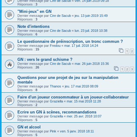
Dernier message par
Cire de Sacub
«
ven. 14 juin 2019 09:18
Réponses :
3
"Mini-jeux" en GN
Dernier message par
Cire de Sacub
«
jeu. 13 juin 2019 15:49
Réponses :
3
Note d'intentions
Dernier message par
Cire de Sacub
«
lun. 23 juil. 2018 10:38
Réponses :
6
Le questionnaire de préinscription, un tronc commun ?
Dernier message par
Fredou
«
mar. 17 juil. 2018 14:24
Réponses :
15
1
2
GN : vers le grand schisme ?
Dernier message par
Cire de Sacub
«
mar. 26 juin 2018 15:36
Réponses :
26
1
2
3
Questions pour une projet de jeu sur la manipulation
mentale
Dernier message par
Thanos
«
jeu. 17 mai 2018 08:09
Réponses :
8
Faire d'un joueur consommateur à un joueur-collaborateur
Dernier message par
Graziella
«
mar. 15 mai 2018 11:28
Réponses :
2
Ecrire un GN à scènes, recommandations
Dernier message par
Graziella
«
mer. 25 avr. 2018 10:07
Réponses :
5
GN et alcool
Dernier message par
Pink
«
ven. 5 janv. 2018 18:11
Réponses :
5