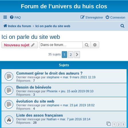
Forum de l'univers du huis clos
FAQ
S’enregistrer
Connexion
R
Index du forum
Ici on parle du site web
e
Ici on parle du site web
c
Rechercher
Recherche avanc
Nouveau sujet
h
e
1
2
Suivante
35 sujets
r
Sujets
c
Comment gérer le droit des auteurs ?
h
Dernier message par
stephane
«
mar. 9 mars 2021 11:19
Réponses :
7
e
Besoin de bénévole
r
Dernier message par
Phoenix
«
jeu. 15 août 2019 09:10
Réponses :
3
évolution du site web
Dernier message par
stephane
«
mar. 23 juil. 2019 18:02
Réponses :
4
Liste des assos françaises
Dernier message par
Nathan
«
mar. 7 juin 2016 18:14
Réponses :
28
1
2
3