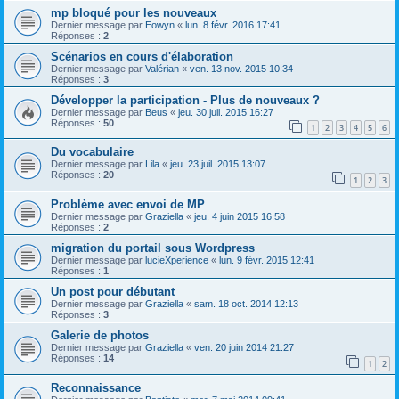
mp bloqué pour les nouveaux
Dernier message par
Eowyn
«
lun. 8 févr. 2016 17:41
Réponses :
2
Scénarios en cours d'élaboration
Dernier message par
Valérian
«
ven. 13 nov. 2015 10:34
Réponses :
3
Développer la participation - Plus de nouveaux ?
Dernier message par
Beus
«
jeu. 30 juil. 2015 16:27
Réponses :
50
1
2
3
4
5
6
Du vocabulaire
Dernier message par
Lila
«
jeu. 23 juil. 2015 13:07
Réponses :
20
1
2
3
Problème avec envoi de MP
Dernier message par
Graziella
«
jeu. 4 juin 2015 16:58
Réponses :
2
migration du portail sous Wordpress
Dernier message par
lucieXperience
«
lun. 9 févr. 2015 12:41
Réponses :
1
Un post pour débutant
Dernier message par
Graziella
«
sam. 18 oct. 2014 12:13
Réponses :
3
Galerie de photos
Dernier message par
Graziella
«
ven. 20 juin 2014 21:27
Réponses :
14
1
2
Reconnaissance