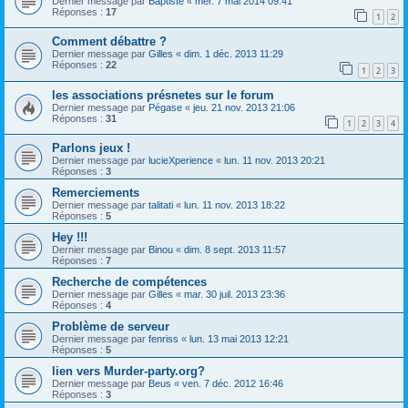
Dernier message par
Baptiste
«
mer. 7 mai 2014 09:41
Réponses :
17
1
2
Comment débattre ?
Dernier message par
Gilles
«
dim. 1 déc. 2013 11:29
Réponses :
22
1
2
3
les associations présnetes sur le forum
Dernier message par
Pégase
«
jeu. 21 nov. 2013 21:06
Réponses :
31
1
2
3
4
Parlons jeux !
Dernier message par
lucieXperience
«
lun. 11 nov. 2013 20:21
Réponses :
3
Remerciements
Dernier message par
talitati
«
lun. 11 nov. 2013 18:22
Réponses :
5
Hey !!!
Dernier message par
Binou
«
dim. 8 sept. 2013 11:57
Réponses :
7
Recherche de compétences
Dernier message par
Gilles
«
mar. 30 juil. 2013 23:36
Réponses :
4
Problème de serveur
Dernier message par
fenriss
«
lun. 13 mai 2013 12:21
Réponses :
5
lien vers Murder-party.org?
Dernier message par
Beus
«
ven. 7 déc. 2012 16:46
Réponses :
3