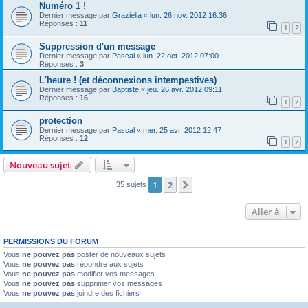
Numéro 1 !
Dernier message par
Graziella
«
lun. 26 nov. 2012 16:36
Réponses :
11
1
2
Suppression d'un message
Dernier message par
Pascal
«
lun. 22 oct. 2012 07:00
Réponses :
3
L'heure ! (et déconnexions intempestives)
Dernier message par
Baptiste
«
jeu. 26 avr. 2012 09:11
Réponses :
16
1
2
protection
Dernier message par
Pascal
«
mer. 25 avr. 2012 12:47
Réponses :
12
1
2
Nouveau sujet
1
2
Suivante
35 sujets
Aller à
PERMISSIONS DU FORUM
Vous
ne pouvez pas
poster de nouveaux sujets
Vous
ne pouvez pas
répondre aux sujets
Vous
ne pouvez pas
modifier vos messages
Vous
ne pouvez pas
supprimer vos messages
Vous
ne pouvez pas
joindre des fichiers