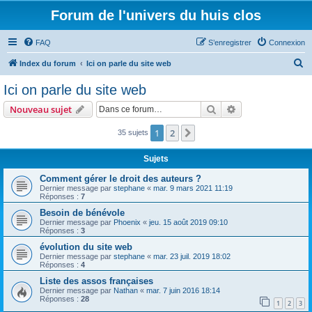
Forum de l'univers du huis clos
FAQ
S’enregistrer
Connexion
R
Index du forum
Ici on parle du site web
e
Ici on parle du site web
c
Rechercher
Recherche avanc
Nouveau sujet
h
e
1
2
Suivante
35 sujets
r
Sujets
c
Comment gérer le droit des auteurs ?
h
Dernier message par
stephane
«
mar. 9 mars 2021 11:19
Réponses :
7
e
Besoin de bénévole
r
Dernier message par
Phoenix
«
jeu. 15 août 2019 09:10
Réponses :
3
évolution du site web
Dernier message par
stephane
«
mar. 23 juil. 2019 18:02
Réponses :
4
Liste des assos françaises
Dernier message par
Nathan
«
mar. 7 juin 2016 18:14
Réponses :
28
1
2
3