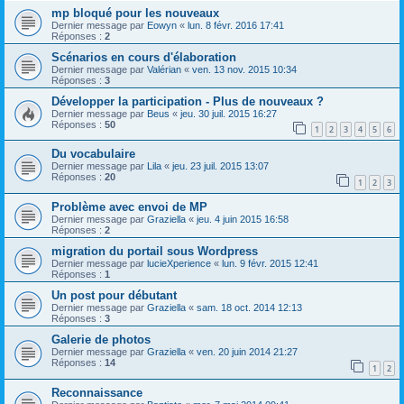
mp bloqué pour les nouveaux
Dernier message par
Eowyn
«
lun. 8 févr. 2016 17:41
Réponses :
2
Scénarios en cours d'élaboration
Dernier message par
Valérian
«
ven. 13 nov. 2015 10:34
Réponses :
3
Développer la participation - Plus de nouveaux ?
Dernier message par
Beus
«
jeu. 30 juil. 2015 16:27
Réponses :
50
1
2
3
4
5
6
Du vocabulaire
Dernier message par
Lila
«
jeu. 23 juil. 2015 13:07
Réponses :
20
1
2
3
Problème avec envoi de MP
Dernier message par
Graziella
«
jeu. 4 juin 2015 16:58
Réponses :
2
migration du portail sous Wordpress
Dernier message par
lucieXperience
«
lun. 9 févr. 2015 12:41
Réponses :
1
Un post pour débutant
Dernier message par
Graziella
«
sam. 18 oct. 2014 12:13
Réponses :
3
Galerie de photos
Dernier message par
Graziella
«
ven. 20 juin 2014 21:27
Réponses :
14
1
2
Reconnaissance