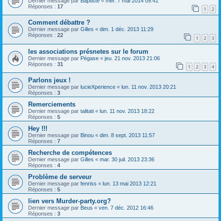
Dernier message par
Baptiste
«
mer. 7 mai 2014 09:41
Réponses :
17
1
2
Comment débattre ?
Dernier message par
Gilles
«
dim. 1 déc. 2013 11:29
Réponses :
22
1
2
3
les associations présnetes sur le forum
Dernier message par
Pégase
«
jeu. 21 nov. 2013 21:06
Réponses :
31
1
2
3
4
Parlons jeux !
Dernier message par
lucieXperience
«
lun. 11 nov. 2013 20:21
Réponses :
3
Remerciements
Dernier message par
talitati
«
lun. 11 nov. 2013 18:22
Réponses :
5
Hey !!!
Dernier message par
Binou
«
dim. 8 sept. 2013 11:57
Réponses :
7
Recherche de compétences
Dernier message par
Gilles
«
mar. 30 juil. 2013 23:36
Réponses :
4
Problème de serveur
Dernier message par
fenriss
«
lun. 13 mai 2013 12:21
Réponses :
5
lien vers Murder-party.org?
Dernier message par
Beus
«
ven. 7 déc. 2012 16:46
Réponses :
3