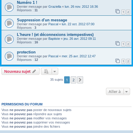
Numéro 1 !
Dernier message par
Graziella
«
lun. 26 nov. 2012 16:36
Réponses :
11
1
2
Suppression d'un message
Dernier message par
Pascal
«
lun. 22 oct. 2012 07:00
Réponses :
3
L'heure ! (et déconnexions intempestives)
Dernier message par
Baptiste
«
jeu. 26 avr. 2012 09:11
Réponses :
16
1
2
protection
Dernier message par
Pascal
«
mer. 25 avr. 2012 12:47
Réponses :
12
1
2
Nouveau sujet
1
2
Suivante
35 sujets
Aller à
PERMISSIONS DU FORUM
Vous
ne pouvez pas
poster de nouveaux sujets
Vous
ne pouvez pas
répondre aux sujets
Vous
ne pouvez pas
modifier vos messages
Vous
ne pouvez pas
supprimer vos messages
Vous
ne pouvez pas
joindre des fichiers