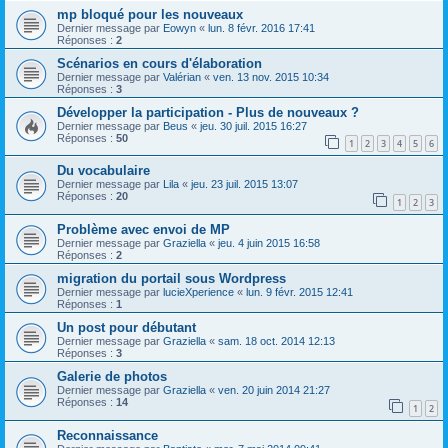
mp bloqué pour les nouveaux
Dernier message par
Eowyn
«
lun. 8 févr. 2016 17:41
Réponses :
2
Scénarios en cours d'élaboration
Dernier message par
Valérian
«
ven. 13 nov. 2015 10:34
Réponses :
3
Développer la participation - Plus de nouveaux ?
Dernier message par
Beus
«
jeu. 30 juil. 2015 16:27
Réponses :
50
1
2
3
4
5
6
Du vocabulaire
Dernier message par
Lila
«
jeu. 23 juil. 2015 13:07
Réponses :
20
1
2
3
Problème avec envoi de MP
Dernier message par
Graziella
«
jeu. 4 juin 2015 16:58
Réponses :
2
migration du portail sous Wordpress
Dernier message par
lucieXperience
«
lun. 9 févr. 2015 12:41
Réponses :
1
Un post pour débutant
Dernier message par
Graziella
«
sam. 18 oct. 2014 12:13
Réponses :
3
Galerie de photos
Dernier message par
Graziella
«
ven. 20 juin 2014 21:27
Réponses :
14
1
2
Reconnaissance