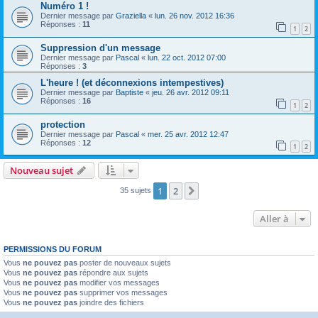
Numéro 1 !
Dernier message par
Graziella
«
lun. 26 nov. 2012 16:36
Réponses :
11
1
2
Suppression d'un message
Dernier message par
Pascal
«
lun. 22 oct. 2012 07:00
Réponses :
3
L'heure ! (et déconnexions intempestives)
Dernier message par
Baptiste
«
jeu. 26 avr. 2012 09:11
Réponses :
16
1
2
protection
Dernier message par
Pascal
«
mer. 25 avr. 2012 12:47
Réponses :
12
1
2
Nouveau sujet
1
2
Suivante
35 sujets
Aller à
PERMISSIONS DU FORUM
Vous
ne pouvez pas
poster de nouveaux sujets
Vous
ne pouvez pas
répondre aux sujets
Vous
ne pouvez pas
modifier vos messages
Vous
ne pouvez pas
supprimer vos messages
Vous
ne pouvez pas
joindre des fichiers