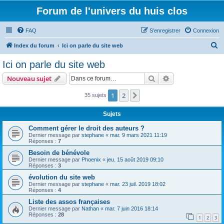
Forum de l'univers du huis clos
FAQ
S’enregistrer
Connexion
R
Index du forum
Ici on parle du site web
e
Ici on parle du site web
c
Rechercher
Recherche avanc
Nouveau sujet
h
e
1
2
Suivante
35 sujets
r
Sujets
c
Comment gérer le droit des auteurs ?
h
Dernier message par
stephane
«
mar. 9 mars 2021 11:19
Réponses :
7
e
Besoin de bénévole
r
Dernier message par
Phoenix
«
jeu. 15 août 2019 09:10
Réponses :
3
évolution du site web
Dernier message par
stephane
«
mar. 23 juil. 2019 18:02
Réponses :
4
Liste des assos françaises
Dernier message par
Nathan
«
mar. 7 juin 2016 18:14
Réponses :
28
1
2
3