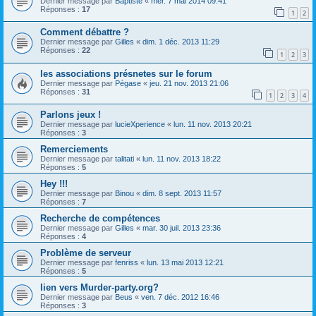
Dernier message par
Baptiste
«
mer. 7 mai 2014 09:41
Réponses :
17
1
2
Comment débattre ?
Dernier message par
Gilles
«
dim. 1 déc. 2013 11:29
Réponses :
22
1
2
3
les associations présnetes sur le forum
Dernier message par
Pégase
«
jeu. 21 nov. 2013 21:06
Réponses :
31
1
2
3
4
Parlons jeux !
Dernier message par
lucieXperience
«
lun. 11 nov. 2013 20:21
Réponses :
3
Remerciements
Dernier message par
talitati
«
lun. 11 nov. 2013 18:22
Réponses :
5
Hey !!!
Dernier message par
Binou
«
dim. 8 sept. 2013 11:57
Réponses :
7
Recherche de compétences
Dernier message par
Gilles
«
mar. 30 juil. 2013 23:36
Réponses :
4
Problème de serveur
Dernier message par
fenriss
«
lun. 13 mai 2013 12:21
Réponses :
5
lien vers Murder-party.org?
Dernier message par
Beus
«
ven. 7 déc. 2012 16:46
Réponses :
3