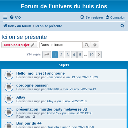
Forum de l'univers du huis clos
FAQ
S’enregistrer
Connexion
R
Index du forum
Ici on se présente
e
Ici on se présente
c
Rechercher
Recherche avanc
Nouveau sujet
h
e
Page
1
sur
10
1
2
3
4
5
10
Suivante
234 sujets
…
r
Sujets
c
Hello, moi c'est Fanchoune
h
Dernier message par
Fanchoune
«
lun. 13 nov. 2023 10:29
e
dordogne passion
r
Dernier message par
abbath01
«
mar. 29 nov. 2022 14:43
Altay
Dernier message par
Altay
«
jeu. 3 nov. 2022 22:02
présentation murder party metaverse 3d
Dernier message par
Abime75
«
jeu. 3 nov. 2022 19:36
Réponses :
2
Bonjour du 44
Dernier message par
Graziella
«
mar. 1 nov. 2022 08:58