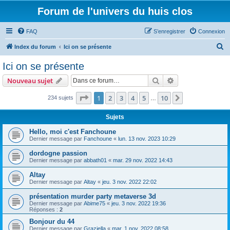
Forum de l'univers du huis clos
FAQ
S’enregistrer
Connexion
R
Index du forum
Ici on se présente
e
Ici on se présente
c
Rechercher
Recherche avanc
Nouveau sujet
h
e
Page
1
sur
10
1
2
3
4
5
10
Suivante
234 sujets
…
r
Sujets
c
Hello, moi c'est Fanchoune
h
Dernier message par
Fanchoune
«
lun. 13 nov. 2023 10:29
e
dordogne passion
r
Dernier message par
abbath01
«
mar. 29 nov. 2022 14:43
Altay
Dernier message par
Altay
«
jeu. 3 nov. 2022 22:02
présentation murder party metaverse 3d
Dernier message par
Abime75
«
jeu. 3 nov. 2022 19:36
Réponses :
2
Bonjour du 44
Dernier message par
Graziella
«
mar. 1 nov. 2022 08:58