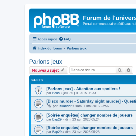
Forum de l'univer
Portail communautaire dédié aux hui
Accès rapide
FAQ
Index du forum
Parlons jeux
Parlons jeux
Recher
Re
Nouveau sujet
SUJETS
[Parlons jeux] - Attention aux spoilers !
par
Beus
»
jeu. 30 juil. 2015 08:33
[Disco murder - Saturday night murder] - Quest
par
Iskander
»
sam. 7 mai 2016 23:56
[Soirée enquêtes] changer nombre de joueurs
par
Bap29
»
dim. 23 avr. 2023 05:24
[Soirée enquêtes] changer nombre de joueurs
par
Bap29
»
dim. 23 avr. 2023 05:23