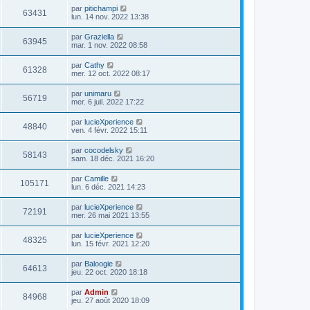
par
pitichampi
63431
lun. 14 nov. 2022 13:38
par
Graziella
63945
mar. 1 nov. 2022 08:58
par
Cathy
61328
mer. 12 oct. 2022 08:17
par
unimaru
56719
mer. 6 juil. 2022 17:22
par
lucieXperience
48840
ven. 4 févr. 2022 15:11
par
cocodelsky
58143
sam. 18 déc. 2021 16:20
par
Camille
105171
lun. 6 déc. 2021 14:23
par
lucieXperience
72191
mer. 26 mai 2021 13:55
par
lucieXperience
48325
lun. 15 févr. 2021 12:20
par
Baloogie
64613
jeu. 22 oct. 2020 18:18
par
Admin
84968
jeu. 27 août 2020 18:09