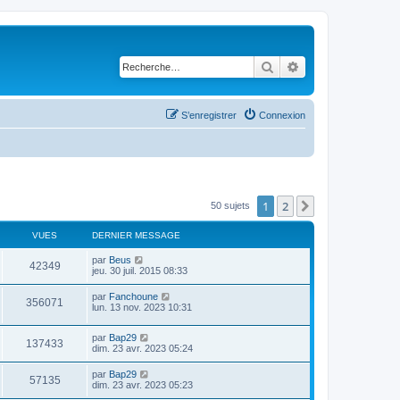
Rechercher
Recherche avancé
S’enregistrer
Connexion
1
2
Suivante
50 sujets
VUES
DERNIER MESSAGE
par
Beus
42349
jeu. 30 juil. 2015 08:33
par
Fanchoune
356071
lun. 13 nov. 2023 10:31
par
Bap29
137433
dim. 23 avr. 2023 05:24
par
Bap29
57135
dim. 23 avr. 2023 05:23