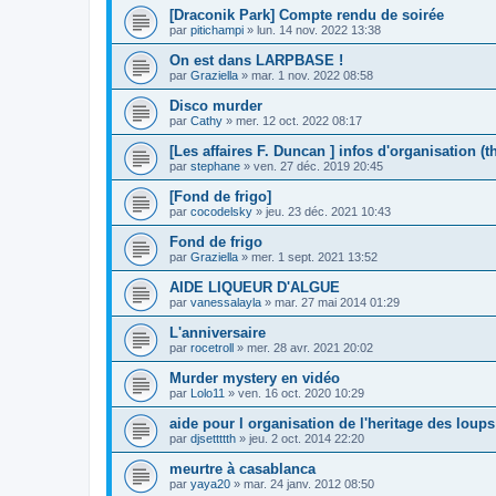
[Draconik Park] Compte rendu de soirée
par
pitichampi
»
lun. 14 nov. 2022 13:38
On est dans LARPBASE !
par
Graziella
»
mar. 1 nov. 2022 08:58
Disco murder
par
Cathy
»
mer. 12 oct. 2022 08:17
[Les affaires F. Duncan ] infos d'organisation (
par
stephane
»
ven. 27 déc. 2019 20:45
[Fond de frigo]
par
cocodelsky
»
jeu. 23 déc. 2021 10:43
Fond de frigo
par
Graziella
»
mer. 1 sept. 2021 13:52
AIDE LIQUEUR D'ALGUE
par
vanessalayla
»
mar. 27 mai 2014 01:29
L'anniversaire
par
rocetroll
»
mer. 28 avr. 2021 20:02
Murder mystery en vidéo
par
Lolo11
»
ven. 16 oct. 2020 10:29
aide pour l organisation de l'heritage des loups
par
djsettttth
»
jeu. 2 oct. 2014 22:20
meurtre à casablanca
par
yaya20
»
mar. 24 janv. 2012 08:50