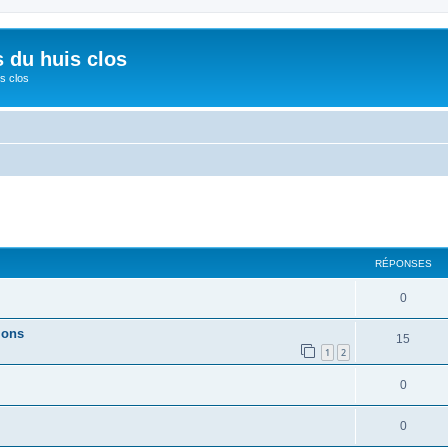
s du huis clos
s clos
cher
cherche avancée
RÉPONSES
0
ions
15
1
2
0
0