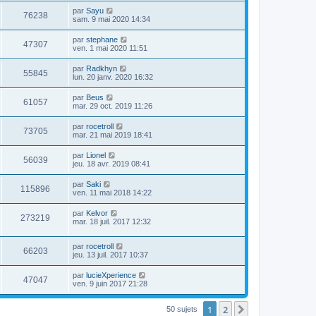
par
Sayu
76238
sam. 9 mai 2020 14:34
par
stephane
47307
ven. 1 mai 2020 11:51
par
Radkhyn
55845
lun. 20 janv. 2020 16:32
par
Beus
61057
mar. 29 oct. 2019 11:26
par
rocetroll
73705
mar. 21 mai 2019 18:41
par
Lionel
56039
jeu. 18 avr. 2019 08:41
par
Saki
115896
ven. 11 mai 2018 14:22
par
Kelvor
273219
mar. 18 juil. 2017 12:32
par
rocetroll
66203
jeu. 13 juil. 2017 10:37
par
lucieXperience
47047
ven. 9 juin 2017 21:28
1
2
Suivante
50 sujets