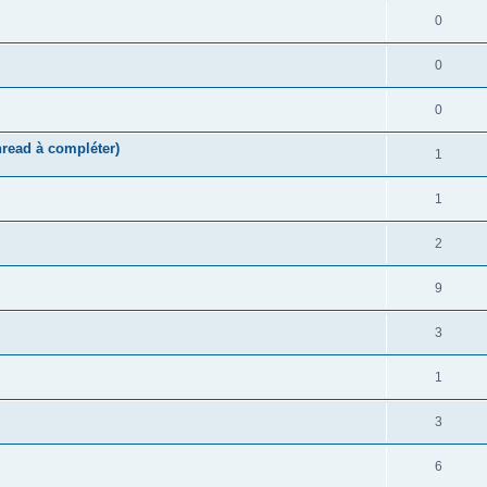
0
0
0
thread à compléter)
1
1
2
9
3
1
3
6