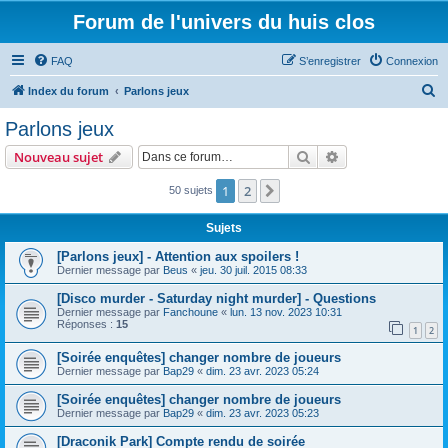
Forum de l'univers du huis clos
FAQ
S’enregistrer
Connexion
R
Index du forum
Parlons jeux
e
Parlons jeux
c
Rechercher
Recherche avanc
Nouveau sujet
h
e
1
2
Suivante
50 sujets
r
Sujets
c
[Parlons jeux] - Attention aux spoilers !
h
Dernier message par
Beus
«
jeu. 30 juil. 2015 08:33
e
[Disco murder - Saturday night murder] - Questions
r
Dernier message par
Fanchoune
«
lun. 13 nov. 2023 10:31
Réponses :
15
1
2
[Soirée enquêtes] changer nombre de joueurs
Dernier message par
Bap29
«
dim. 23 avr. 2023 05:24
[Soirée enquêtes] changer nombre de joueurs
Dernier message par
Bap29
«
dim. 23 avr. 2023 05:23
[Draconik Park] Compte rendu de soirée