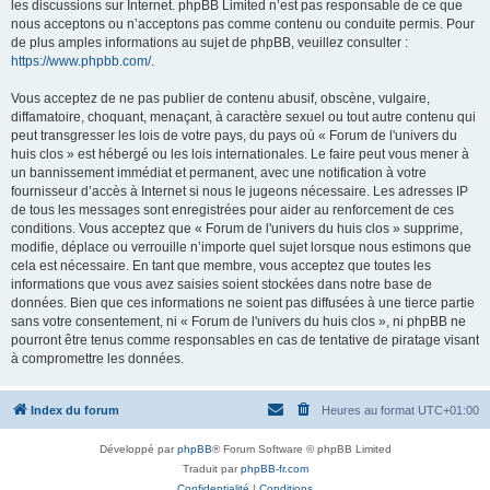
les discussions sur Internet. phpBB Limited n’est pas responsable de ce que
nous acceptons ou n’acceptons pas comme contenu ou conduite permis. Pour
de plus amples informations au sujet de phpBB, veuillez consulter :
https://www.phpbb.com/
.
Vous acceptez de ne pas publier de contenu abusif, obscène, vulgaire,
diffamatoire, choquant, menaçant, à caractère sexuel ou tout autre contenu qui
peut transgresser les lois de votre pays, du pays où « Forum de l'univers du
huis clos » est hébergé ou les lois internationales. Le faire peut vous mener à
un bannissement immédiat et permanent, avec une notification à votre
fournisseur d’accès à Internet si nous le jugeons nécessaire. Les adresses IP
de tous les messages sont enregistrées pour aider au renforcement de ces
conditions. Vous acceptez que « Forum de l'univers du huis clos » supprime,
modifie, déplace ou verrouille n’importe quel sujet lorsque nous estimons que
cela est nécessaire. En tant que membre, vous acceptez que toutes les
informations que vous avez saisies soient stockées dans notre base de
données. Bien que ces informations ne soient pas diffusées à une tierce partie
sans votre consentement, ni « Forum de l'univers du huis clos », ni phpBB ne
pourront être tenus comme responsables en cas de tentative de piratage visant
à compromettre les données.
Index du forum
Heures au format
UTC+01:00
Développé par
phpBB
® Forum Software © phpBB Limited
Traduit par
phpBB-fr.com
Confidentialité
|
Conditions