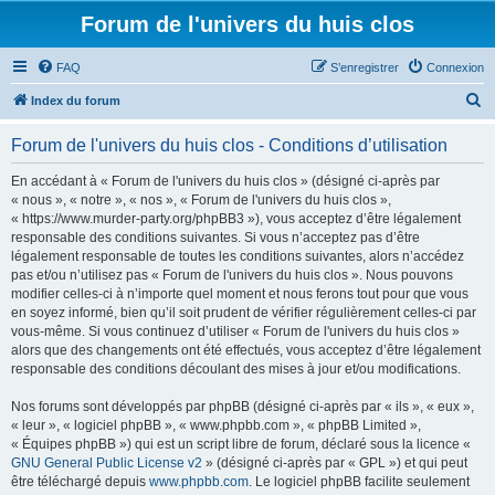
Forum de l'univers du huis clos
FAQ
S’enregistrer
Connexion
R
Index du forum
e
Forum de l'univers du huis clos - Conditions d’utilisation
c
h
En accédant à « Forum de l'univers du huis clos » (désigné ci-après par
« nous », « notre », « nos », « Forum de l'univers du huis clos »,
e
« https://www.murder-party.org/phpBB3 »), vous acceptez d’être légalement
r
responsable des conditions suivantes. Si vous n’acceptez pas d’être
légalement responsable de toutes les conditions suivantes, alors n’accédez
c
pas et/ou n’utilisez pas « Forum de l'univers du huis clos ». Nous pouvons
h
modifier celles-ci à n’importe quel moment et nous ferons tout pour que vous
en soyez informé, bien qu’il soit prudent de vérifier régulièrement celles-ci par
e
vous-même. Si vous continuez d’utiliser « Forum de l'univers du huis clos »
r
alors que des changements ont été effectués, vous acceptez d’être légalement
responsable des conditions découlant des mises à jour et/ou modifications.
Nos forums sont développés par phpBB (désigné ci-après par « ils », « eux »,
« leur », « logiciel phpBB », « www.phpbb.com », « phpBB Limited »,
« Équipes phpBB ») qui est un script libre de forum, déclaré sous la licence «
GNU General Public License v2
» (désigné ci-après par « GPL ») et qui peut
être téléchargé depuis
www.phpbb.com
. Le logiciel phpBB facilite seulement