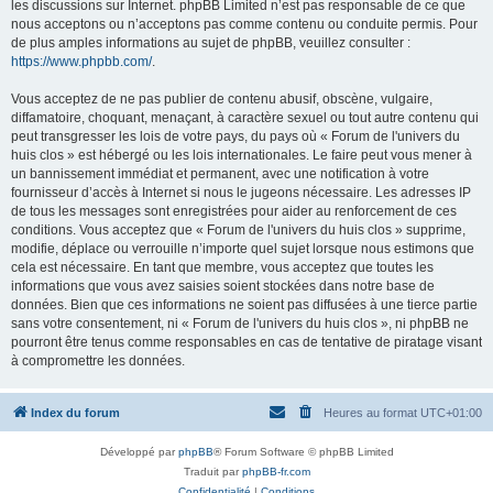
les discussions sur Internet. phpBB Limited n’est pas responsable de ce que
nous acceptons ou n’acceptons pas comme contenu ou conduite permis. Pour
de plus amples informations au sujet de phpBB, veuillez consulter :
https://www.phpbb.com/
.
Vous acceptez de ne pas publier de contenu abusif, obscène, vulgaire,
diffamatoire, choquant, menaçant, à caractère sexuel ou tout autre contenu qui
peut transgresser les lois de votre pays, du pays où « Forum de l'univers du
huis clos » est hébergé ou les lois internationales. Le faire peut vous mener à
un bannissement immédiat et permanent, avec une notification à votre
fournisseur d’accès à Internet si nous le jugeons nécessaire. Les adresses IP
de tous les messages sont enregistrées pour aider au renforcement de ces
conditions. Vous acceptez que « Forum de l'univers du huis clos » supprime,
modifie, déplace ou verrouille n’importe quel sujet lorsque nous estimons que
cela est nécessaire. En tant que membre, vous acceptez que toutes les
informations que vous avez saisies soient stockées dans notre base de
données. Bien que ces informations ne soient pas diffusées à une tierce partie
sans votre consentement, ni « Forum de l'univers du huis clos », ni phpBB ne
pourront être tenus comme responsables en cas de tentative de piratage visant
à compromettre les données.
Index du forum
Heures au format
UTC+01:00
Développé par
phpBB
® Forum Software © phpBB Limited
Traduit par
phpBB-fr.com
Confidentialité
|
Conditions