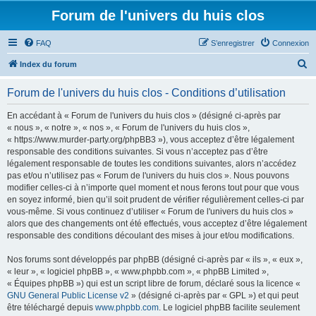
Forum de l'univers du huis clos
FAQ
S’enregistrer
Connexion
R
Index du forum
e
Forum de l'univers du huis clos - Conditions d’utilisation
c
h
En accédant à « Forum de l'univers du huis clos » (désigné ci-après par
« nous », « notre », « nos », « Forum de l'univers du huis clos »,
e
« https://www.murder-party.org/phpBB3 »), vous acceptez d’être légalement
r
responsable des conditions suivantes. Si vous n’acceptez pas d’être
légalement responsable de toutes les conditions suivantes, alors n’accédez
c
pas et/ou n’utilisez pas « Forum de l'univers du huis clos ». Nous pouvons
h
modifier celles-ci à n’importe quel moment et nous ferons tout pour que vous
en soyez informé, bien qu’il soit prudent de vérifier régulièrement celles-ci par
e
vous-même. Si vous continuez d’utiliser « Forum de l'univers du huis clos »
r
alors que des changements ont été effectués, vous acceptez d’être légalement
responsable des conditions découlant des mises à jour et/ou modifications.
Nos forums sont développés par phpBB (désigné ci-après par « ils », « eux »,
« leur », « logiciel phpBB », « www.phpbb.com », « phpBB Limited »,
« Équipes phpBB ») qui est un script libre de forum, déclaré sous la licence «
GNU General Public License v2
» (désigné ci-après par « GPL ») et qui peut
être téléchargé depuis
www.phpbb.com
. Le logiciel phpBB facilite seulement