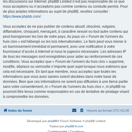
les discussions sur Internet. phpBB Limited n’est pas responsable de ce que
nous acceptons ou n’acceptons pas comme contenu ou conduite permis. Pour
de plus amples informations au sujet de phpBB, veuillez consulter :
https://www.phpbb.com/
.
Vous acceptez de ne pas publier de contenu abusif, obscène, vulgaire,
diffamatoire, choquant, menaçant, à caractère sexuel ou tout autre contenu qui
peut transgresser les lois de votre pays, du pays où « Forum de l'univers du
huis clos » est hébergé ou les lois internationales. Le faire peut vous mener à
un bannissement immédiat et permanent, avec une notification à votre
fournisseur d’accès à Internet si nous le jugeons nécessaire. Les adresses IP
de tous les messages sont enregistrées pour aider au renforcement de ces
conditions. Vous acceptez que « Forum de l'univers du huis clos » supprime,
modifie, déplace ou verrouille n’importe quel sujet lorsque nous estimons que
cela est nécessaire. En tant que membre, vous acceptez que toutes les
informations que vous avez saisies soient stockées dans notre base de
données. Bien que ces informations ne soient pas diffusées à une tierce partie
sans votre consentement, ni « Forum de l'univers du huis clos », ni phpBB ne
pourront être tenus comme responsables en cas de tentative de piratage visant
à compromettre les données.
Index du forum
Heures au format
UTC+01:00
Développé par
phpBB
® Forum Software © phpBB Limited
Traduit par
phpBB-fr.com
Confidentialité
|
Conditions