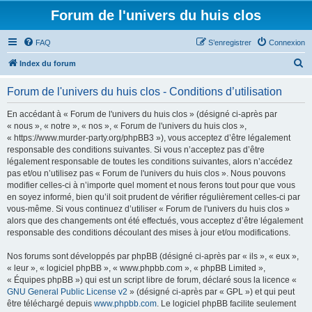
Forum de l'univers du huis clos
FAQ
S’enregistrer
Connexion
R
Index du forum
e
Forum de l'univers du huis clos - Conditions d’utilisation
c
h
En accédant à « Forum de l'univers du huis clos » (désigné ci-après par
« nous », « notre », « nos », « Forum de l'univers du huis clos »,
e
« https://www.murder-party.org/phpBB3 »), vous acceptez d’être légalement
r
responsable des conditions suivantes. Si vous n’acceptez pas d’être
légalement responsable de toutes les conditions suivantes, alors n’accédez
c
pas et/ou n’utilisez pas « Forum de l'univers du huis clos ». Nous pouvons
h
modifier celles-ci à n’importe quel moment et nous ferons tout pour que vous
en soyez informé, bien qu’il soit prudent de vérifier régulièrement celles-ci par
e
vous-même. Si vous continuez d’utiliser « Forum de l'univers du huis clos »
r
alors que des changements ont été effectués, vous acceptez d’être légalement
responsable des conditions découlant des mises à jour et/ou modifications.
Nos forums sont développés par phpBB (désigné ci-après par « ils », « eux »,
« leur », « logiciel phpBB », « www.phpbb.com », « phpBB Limited »,
« Équipes phpBB ») qui est un script libre de forum, déclaré sous la licence «
GNU General Public License v2
» (désigné ci-après par « GPL ») et qui peut
être téléchargé depuis
www.phpbb.com
. Le logiciel phpBB facilite seulement