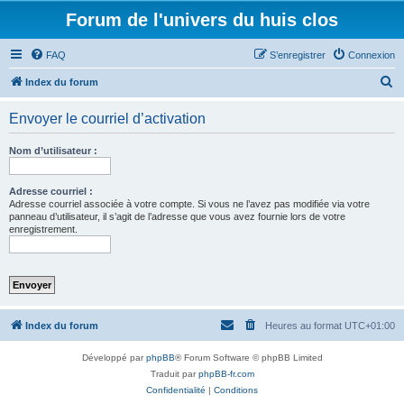
Forum de l'univers du huis clos
FAQ
S’enregistrer
Connexion
R
Index du forum
e
Envoyer le courriel d’activation
c
h
Nom d’utilisateur :
e
r
Adresse courriel :
Adresse courriel associée à votre compte. Si vous ne l’avez pas modifiée via votre
c
panneau d’utilisateur, il s’agit de l’adresse que vous avez fournie lors de votre
enregistrement.
h
e
r
Index du forum
Heures au format
UTC+01:00
Développé par
phpBB
® Forum Software © phpBB Limited
Traduit par
phpBB-fr.com
Confidentialité
|
Conditions