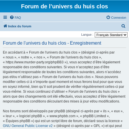
Forum de l'univers du huis clos
FAQ
Connexion
R
Index du forum
e
Langue :
c
Forum de l'univers du huis clos - Enregistrement
h
En accédant à « Forum de l'univers du huis clos » (désigné ci-après par
e
« nous », « notre », « nos », « Forum de l'univers du huis clos »,
r
« https://www.murder-party.org/phpBB3 »), vous acceptez d’être légalement
responsable des conditions suivantes. Si vous n’acceptez pas d’être
c
légalement responsable de toutes les conditions suivantes, alors n’accédez
h
pas et/ou n’utilisez pas « Forum de l'univers du huis clos ». Nous pouvons
e
modifier celles-ci à n’importe quel moment et nous ferons tout pour que vous
en soyez informé, bien qu’il soit prudent de vérifier régulièrement celles-ci par
r
vous-même. Si vous continuez d’utiliser « Forum de l'univers du huis clos »
alors que des changements ont été effectués, vous acceptez d’être légalement
responsable des conditions découlant des mises à jour et/ou modifications.
Nos forums sont développés par phpBB (désigné ci-après par « ils », « eux »,
« leur », « logiciel phpBB », « www.phpbb.com », « phpBB Limited »,
« Équipes phpBB ») qui est un script libre de forum, déclaré sous la licence «
GNU General Public License v2
» (désigné ci-après par « GPL ») et qui peut