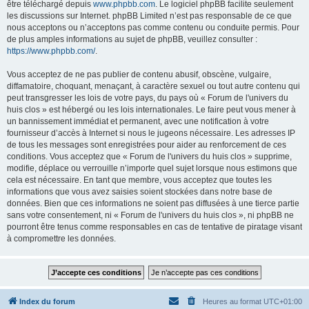
être téléchargé depuis
www.phpbb.com
. Le logiciel phpBB facilite seulement
les discussions sur Internet. phpBB Limited n’est pas responsable de ce que
nous acceptons ou n’acceptons pas comme contenu ou conduite permis. Pour
de plus amples informations au sujet de phpBB, veuillez consulter :
https://www.phpbb.com/
.
Vous acceptez de ne pas publier de contenu abusif, obscène, vulgaire,
diffamatoire, choquant, menaçant, à caractère sexuel ou tout autre contenu qui
peut transgresser les lois de votre pays, du pays où « Forum de l'univers du
huis clos » est hébergé ou les lois internationales. Le faire peut vous mener à
un bannissement immédiat et permanent, avec une notification à votre
fournisseur d’accès à Internet si nous le jugeons nécessaire. Les adresses IP
de tous les messages sont enregistrées pour aider au renforcement de ces
conditions. Vous acceptez que « Forum de l'univers du huis clos » supprime,
modifie, déplace ou verrouille n’importe quel sujet lorsque nous estimons que
cela est nécessaire. En tant que membre, vous acceptez que toutes les
informations que vous avez saisies soient stockées dans notre base de
données. Bien que ces informations ne soient pas diffusées à une tierce partie
sans votre consentement, ni « Forum de l'univers du huis clos », ni phpBB ne
pourront être tenus comme responsables en cas de tentative de piratage visant
à compromettre les données.
Index du forum
Heures au format
UTC+01:00