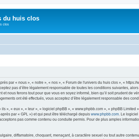
s du huis clos
s clos
près par « nous », « notre », « nos », « Forum de l'univers du huis clos », « https
eptez pas d’être légalement responsable de toutes les conditions suivantes, alors 
 et nous ferons tout pour que vous en soyez informé, bien qu’il soit prudent de vé
hangements ont été effectués, vous acceptez d’être légalement responsable des condi
ls », « eux », « leur », « logiciel phpBB », « www.phpbb.com », « phpBB Limited »,
-après par « GPL ») et qui peut être téléchargé depuis
www.phpbb.com
. Le logicie
acceptons pas comme contenu ou conduite permis. Pour de plus amples informations
lgaire, diffamatoire, choquant, menaçant, à caractère sexuel ou tout autre contenu 