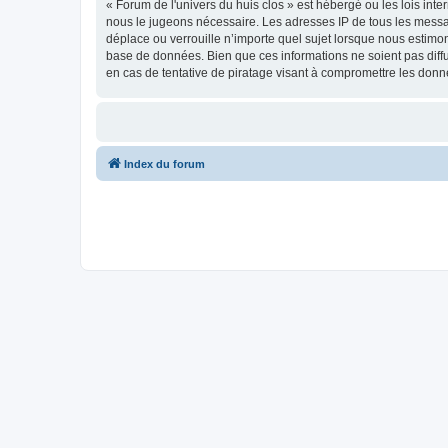
« Forum de l'univers du huis clos » est hébergé ou les lois int
nous le jugeons nécessaire. Les adresses IP de tous les messa
déplace ou verrouille n’importe quel sujet lorsque nous estimo
base de données. Bien que ces informations ne soient pas diff
en cas de tentative de piratage visant à compromettre les donn
Index du forum