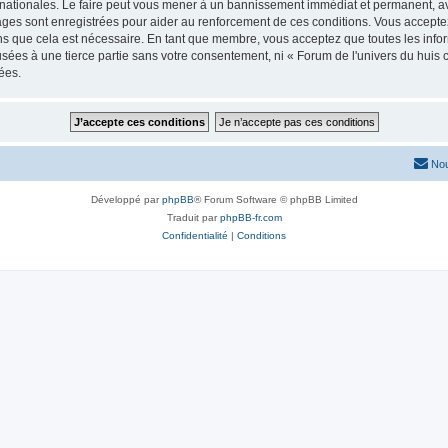
ernationales. Le faire peut vous mener à un bannissement immédiat et permanent, avec
ges sont enregistrées pour aider au renforcement de ces conditions. Vous acceptez
ns que cela est nécessaire. En tant que membre, vous acceptez que toutes les info
usées à une tierce partie sans votre consentement, ni « Forum de l'univers du hui
ées.
Nou
Développé par
phpBB
® Forum Software © phpBB Limited
Traduit par
phpBB-fr.com
Confidentialité
|
Conditions