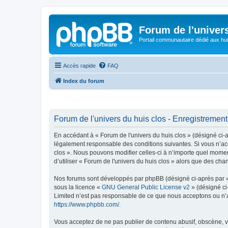
Forum de l'univer
Portail communautaire dédié aux hui
Accès rapide
FAQ
Index du forum
Forum de l'univers du huis clos - Enregistrement
En accédant à « Forum de l'univers du huis clos » (désigné ci-a
légalement responsable des conditions suivantes. Si vous n’acc
clos ». Nous pouvons modifier celles-ci à n’importe quel moment
d’utiliser « Forum de l'univers du huis clos » alors que des c
Nos forums sont développés par phpBB (désigné ci-après par « i
sous la licence «
GNU General Public License v2
» (désigné ci
Limited n’est pas responsable de ce que nous acceptons ou n’
https://www.phpbb.com/
.
Vous acceptez de ne pas publier de contenu abusif, obscène, vu