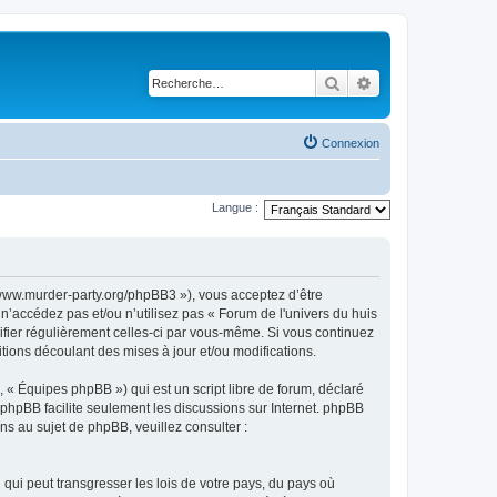
Rechercher
Recherche avancé
Connexion
Langue :
://www.murder-party.org/phpBB3 »), vous acceptez d’être
n’accédez pas et/ou n’utilisez pas « Forum de l'univers du huis
rifier régulièrement celles-ci par vous-même. Si vous continuez
tions découlant des mises à jour et/ou modifications.
 « Équipes phpBB ») qui est un script libre de forum, déclaré
l phpBB facilite seulement les discussions sur Internet. phpBB
 au sujet de phpBB, veuillez consulter :
qui peut transgresser les lois de votre pays, du pays où