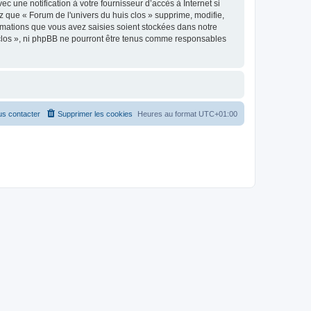
 une notification à votre fournisseur d’accès à Internet si
 que « Forum de l'univers du huis clos » supprime, modifie,
rmations que vous avez saisies soient stockées dans notre
s clos », ni phpBB ne pourront être tenus comme responsables
s contacter
Supprimer les cookies
Heures au format
UTC+01:00