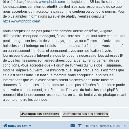
être téléchargé depuis
www.phpbb.com
. Le logiciel phpBB facilite seulement
les discussions sur Internet. phpBB Limited n’est pas responsable de ce que
nous acceptons ou n’acceptons pas comme contenu ou conduite permis. Pour
de plus amples informations au sujet de phpBB, veuillez consulter :
https://www.phpbb.com/
.
Vous acceptez de ne pas publier de contenu abusif, obscène, vulgaire,
diffamatoire, choquant, menaçant, à caractère sexuel ou tout autre contenu qui
peut transgresser les lois de votre pays, du pays où « Forum de l'univers du
huis clos » est hébergé ou les lois internationales. Le faire peut vous mener à
un bannissement immédiat et permanent, avec une notification à votre
fournisseur d’accès à Internet si nous le jugeons nécessaire. Les adresses IP
de tous les messages sont enregistrées pour aider au renforcement de ces
conditions. Vous acceptez que « Forum de l'univers du huis clos » supprime,
modifie, déplace ou verrouille n’importe quel sujet lorsque nous estimons que
cela est nécessaire. En tant que membre, vous acceptez que toutes les
informations que vous avez saisies soient stockées dans notre base de
données. Bien que ces informations ne soient pas diffusées à une tierce partie
sans votre consentement, ni « Forum de l'univers du huis clos », ni phpBB ne
pourront être tenus comme responsables en cas de tentative de piratage visant
à compromettre les données.
Index du forum
Heures au format
UTC+01:00