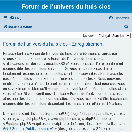
Forum de l'univers du huis clos
FAQ
Connexion
R
Index du forum
e
Langue :
c
Forum de l'univers du huis clos - Enregistrement
h
En accédant à « Forum de l'univers du huis clos » (désigné ci-après par
e
« nous », « notre », « nos », « Forum de l'univers du huis clos »,
r
« https://www.murder-party.org/phpBB3 »), vous acceptez d’être légalement
responsable des conditions suivantes. Si vous n’acceptez pas d’être
c
légalement responsable de toutes les conditions suivantes, alors n’accédez
h
pas et/ou n’utilisez pas « Forum de l'univers du huis clos ». Nous pouvons
e
modifier celles-ci à n’importe quel moment et nous ferons tout pour que vous
en soyez informé, bien qu’il soit prudent de vérifier régulièrement celles-ci par
r
vous-même. Si vous continuez d’utiliser « Forum de l'univers du huis clos »
alors que des changements ont été effectués, vous acceptez d’être légalement
responsable des conditions découlant des mises à jour et/ou modifications.
Nos forums sont développés par phpBB (désigné ci-après par « ils », « eux »,
« leur », « logiciel phpBB », « www.phpbb.com », « phpBB Limited »,
« Équipes phpBB ») qui est un script libre de forum, déclaré sous la licence «
GNU General Public License v2
» (désigné ci-après par « GPL ») et qui peut