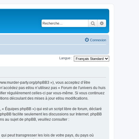
Rechercher
Recherche avancé
Connexion
Langue :
://www.murder-party.org/phpBB3 »), vous acceptez d’être
n’accédez pas et/ou n’utilisez pas « Forum de l'univers du huis
rifier régulièrement celles-ci par vous-même. Si vous continuez
tions découlant des mises à jour et/ou modifications.
 « Équipes phpBB ») qui est un script libre de forum, déclaré
l phpBB facilite seulement les discussions sur Internet. phpBB
 au sujet de phpBB, veuillez consulter :
qui peut transgresser les lois de votre pays, du pays où