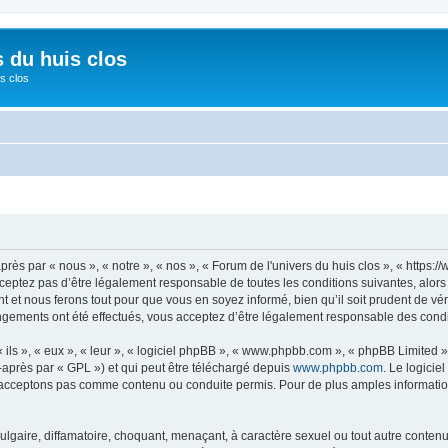
s du huis clos
s clos
près par « nous », « notre », « nos », « Forum de l'univers du huis clos », « https
eptez pas d’être légalement responsable de toutes les conditions suivantes, alors 
 et nous ferons tout pour que vous en soyez informé, bien qu’il soit prudent de vé
hangements ont été effectués, vous acceptez d’être légalement responsable des condi
ls », « eux », « leur », « logiciel phpBB », « www.phpbb.com », « phpBB Limited »,
-après par « GPL ») et qui peut être téléchargé depuis
www.phpbb.com
. Le logicie
acceptons pas comme contenu ou conduite permis. Pour de plus amples informations
lgaire, diffamatoire, choquant, menaçant, à caractère sexuel ou tout autre contenu 