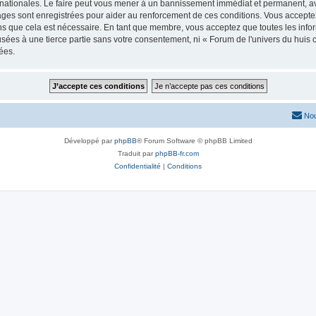
ernationales. Le faire peut vous mener à un bannissement immédiat et permanent, avec
ges sont enregistrées pour aider au renforcement de ces conditions. Vous acceptez
ns que cela est nécessaire. En tant que membre, vous acceptez que toutes les info
usées à une tierce partie sans votre consentement, ni « Forum de l'univers du hui
ées.
Nou
Développé par
phpBB
® Forum Software © phpBB Limited
Traduit par
phpBB-fr.com
Confidentialité
|
Conditions