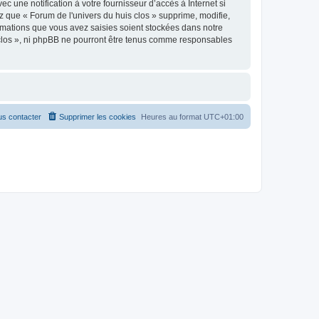
 une notification à votre fournisseur d’accès à Internet si
 que « Forum de l'univers du huis clos » supprime, modifie,
rmations que vous avez saisies soient stockées dans notre
s clos », ni phpBB ne pourront être tenus comme responsables
s contacter
Supprimer les cookies
Heures au format
UTC+01:00