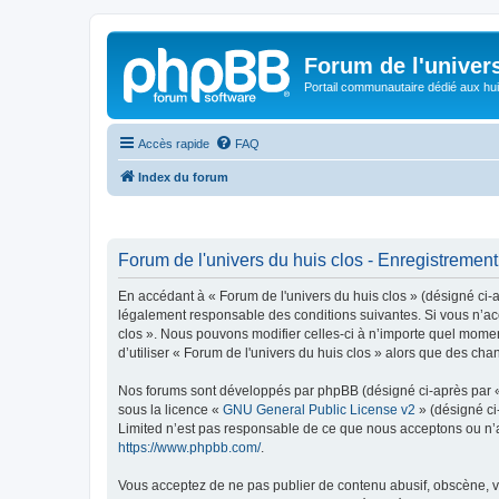
Forum de l'univer
Portail communautaire dédié aux hui
Accès rapide
FAQ
Index du forum
Forum de l'univers du huis clos - Enregistrement
En accédant à « Forum de l'univers du huis clos » (désigné ci-a
légalement responsable des conditions suivantes. Si vous n’acc
clos ». Nous pouvons modifier celles-ci à n’importe quel moment
d’utiliser « Forum de l'univers du huis clos » alors que des c
Nos forums sont développés par phpBB (désigné ci-après par « i
sous la licence «
GNU General Public License v2
» (désigné ci
Limited n’est pas responsable de ce que nous acceptons ou n’
https://www.phpbb.com/
.
Vous acceptez de ne pas publier de contenu abusif, obscène, vu