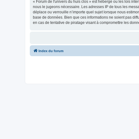
« Forum de l'univers du huis clos » est hébergé ou les lois int
nous le jugeons nécessaire. Les adresses IP de tous les messa
déplace ou verrouille n’importe quel sujet lorsque nous estimo
base de données. Bien que ces informations ne soient pas diff
en cas de tentative de piratage visant à compromettre les donn
Index du forum