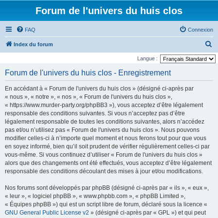
Forum de l'univers du huis clos
FAQ
Connexion
R
Index du forum
e
Langue :
c
Forum de l'univers du huis clos - Enregistrement
h
En accédant à « Forum de l'univers du huis clos » (désigné ci-après par
e
« nous », « notre », « nos », « Forum de l'univers du huis clos »,
r
« https://www.murder-party.org/phpBB3 »), vous acceptez d’être légalement
responsable des conditions suivantes. Si vous n’acceptez pas d’être
c
légalement responsable de toutes les conditions suivantes, alors n’accédez
h
pas et/ou n’utilisez pas « Forum de l'univers du huis clos ». Nous pouvons
e
modifier celles-ci à n’importe quel moment et nous ferons tout pour que vous
en soyez informé, bien qu’il soit prudent de vérifier régulièrement celles-ci par
r
vous-même. Si vous continuez d’utiliser « Forum de l'univers du huis clos »
alors que des changements ont été effectués, vous acceptez d’être légalement
responsable des conditions découlant des mises à jour et/ou modifications.
Nos forums sont développés par phpBB (désigné ci-après par « ils », « eux »,
« leur », « logiciel phpBB », « www.phpbb.com », « phpBB Limited »,
« Équipes phpBB ») qui est un script libre de forum, déclaré sous la licence «
GNU General Public License v2
» (désigné ci-après par « GPL ») et qui peut