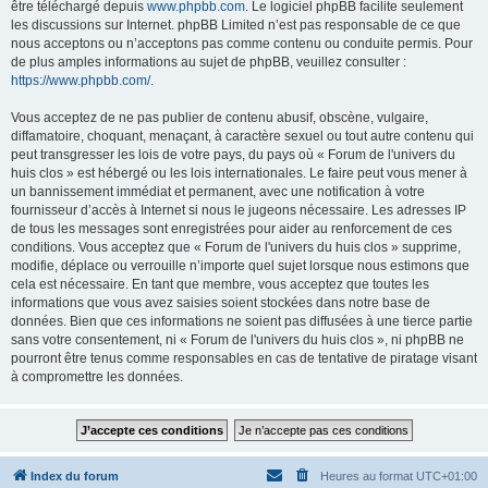
être téléchargé depuis
www.phpbb.com
. Le logiciel phpBB facilite seulement
les discussions sur Internet. phpBB Limited n’est pas responsable de ce que
nous acceptons ou n’acceptons pas comme contenu ou conduite permis. Pour
de plus amples informations au sujet de phpBB, veuillez consulter :
https://www.phpbb.com/
.
Vous acceptez de ne pas publier de contenu abusif, obscène, vulgaire,
diffamatoire, choquant, menaçant, à caractère sexuel ou tout autre contenu qui
peut transgresser les lois de votre pays, du pays où « Forum de l'univers du
huis clos » est hébergé ou les lois internationales. Le faire peut vous mener à
un bannissement immédiat et permanent, avec une notification à votre
fournisseur d’accès à Internet si nous le jugeons nécessaire. Les adresses IP
de tous les messages sont enregistrées pour aider au renforcement de ces
conditions. Vous acceptez que « Forum de l'univers du huis clos » supprime,
modifie, déplace ou verrouille n’importe quel sujet lorsque nous estimons que
cela est nécessaire. En tant que membre, vous acceptez que toutes les
informations que vous avez saisies soient stockées dans notre base de
données. Bien que ces informations ne soient pas diffusées à une tierce partie
sans votre consentement, ni « Forum de l'univers du huis clos », ni phpBB ne
pourront être tenus comme responsables en cas de tentative de piratage visant
à compromettre les données.
Index du forum
Heures au format
UTC+01:00