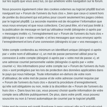
sur les sujets que vous avez lus, ce qui améliore votre navigation sur le forum.
Nous pouvons également créer des cookies externes au logiciel phpBB tout en
naviguant sur « Forum de l'univers du huis clos », bien que ceux-ci soient hors
de portée du document qui est prévu pour couvrir seulement les pages créées
par le logiciel phpBB. La seconde manière est de récupérer l’information que
vous nous envoyez et que nous collectons. Ceci peut être, et n’est pas limité à :
la publication de message en tant qu’utilisateur invité (désignée ci-après par
« messages invités »), l’enregistrement sur « Forum de l'univers du huis clos »
(désignée ici par « votre compte ») et les messages que vous envoyez après
l’enregistrement et lors d’une connexion (désignés ici par « vos messages »).
Votre compte contiendra au minimum un identifiant unique (désigné ci-après
par « votre nom d’utilisateur »), un mot de passe personnel utilisé pour la
connexion à votre compte (désigné ci-après par « votre mot de passe »), et
une adresse courriel personnelle valide (désignée ci-après par « votre
courriel »). Vos informations pour votre compte sur « Forum de l'univers du huis
clos » sont protégées par les lois de protection des données applicables dans
le pays qui nous héberge. Toute information en-dehors de votre nom
d’utilisateur, de votre mot de passe et de votre adresse courriel requise par
« Forum de l'univers du huis clos » durant la procédure d’enregistrement,
qu’elle soit obligatoire ou non, reste à la discrétion de « Forum de l'univers du
huis clos ». Dans tous les cas, vous pouvez choisir quelle information de votre
compte sera affichée publiquement. De plus, dans votre profil, vous pouvez
souscrire ou non à l’envoi automatique de courriel par le logiciel phpBB.
Votre mot de passe est crypté (hashage à sens unique) afin qu’il soit sécurisé.