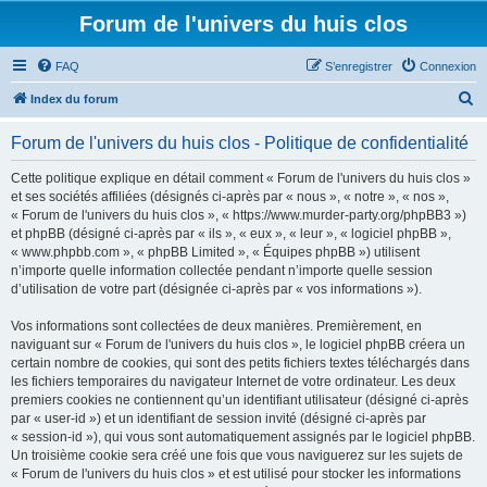
Forum de l'univers du huis clos
FAQ
S’enregistrer
Connexion
R
Index du forum
e
Forum de l'univers du huis clos - Politique de confidentialité
c
h
Cette politique explique en détail comment « Forum de l'univers du huis clos »
et ses sociétés affiliées (désignés ci-après par « nous », « notre », « nos »,
e
« Forum de l'univers du huis clos », « https://www.murder-party.org/phpBB3 »)
r
et phpBB (désigné ci-après par « ils », « eux », « leur », « logiciel phpBB »,
« www.phpbb.com », « phpBB Limited », « Équipes phpBB ») utilisent
c
n’importe quelle information collectée pendant n’importe quelle session
h
d’utilisation de votre part (désignée ci-après par « vos informations »).
e
Vos informations sont collectées de deux manières. Premièrement, en
r
naviguant sur « Forum de l'univers du huis clos », le logiciel phpBB créera un
certain nombre de cookies, qui sont des petits fichiers textes téléchargés dans
les fichiers temporaires du navigateur Internet de votre ordinateur. Les deux
premiers cookies ne contiennent qu’un identifiant utilisateur (désigné ci-après
par « user-id ») et un identifiant de session invité (désigné ci-après par
« session-id »), qui vous sont automatiquement assignés par le logiciel phpBB.
Un troisième cookie sera créé une fois que vous naviguerez sur les sujets de
« Forum de l'univers du huis clos » et est utilisé pour stocker les informations