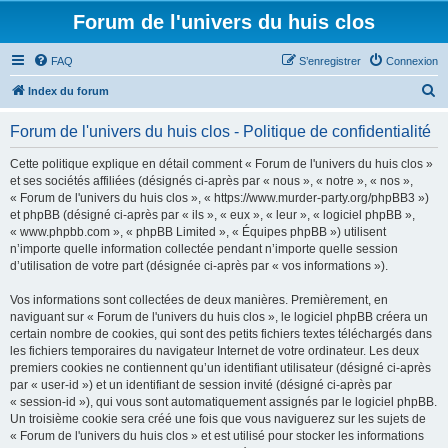
Forum de l'univers du huis clos
FAQ
S’enregistrer
Connexion
R
Index du forum
e
Forum de l'univers du huis clos - Politique de confidentialité
c
h
Cette politique explique en détail comment « Forum de l'univers du huis clos »
et ses sociétés affiliées (désignés ci-après par « nous », « notre », « nos »,
e
« Forum de l'univers du huis clos », « https://www.murder-party.org/phpBB3 »)
r
et phpBB (désigné ci-après par « ils », « eux », « leur », « logiciel phpBB »,
« www.phpbb.com », « phpBB Limited », « Équipes phpBB ») utilisent
c
n’importe quelle information collectée pendant n’importe quelle session
h
d’utilisation de votre part (désignée ci-après par « vos informations »).
e
Vos informations sont collectées de deux manières. Premièrement, en
r
naviguant sur « Forum de l'univers du huis clos », le logiciel phpBB créera un
certain nombre de cookies, qui sont des petits fichiers textes téléchargés dans
les fichiers temporaires du navigateur Internet de votre ordinateur. Les deux
premiers cookies ne contiennent qu’un identifiant utilisateur (désigné ci-après
par « user-id ») et un identifiant de session invité (désigné ci-après par
« session-id »), qui vous sont automatiquement assignés par le logiciel phpBB.
Un troisième cookie sera créé une fois que vous naviguerez sur les sujets de
« Forum de l'univers du huis clos » et est utilisé pour stocker les informations