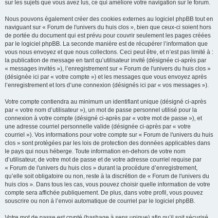
sur les sujets que vous avez lus, ce qui améliore votre navigation sur le forum.
Nous pouvons également créer des cookies externes au logiciel phpBB tout en
naviguant sur « Forum de l'univers du huis clos », bien que ceux-ci soient hors
de portée du document qui est prévu pour couvrir seulement les pages créées
par le logiciel phpBB. La seconde manière est de récupérer l’information que
vous nous envoyez et que nous collectons. Ceci peut être, et n’est pas limité à :
la publication de message en tant qu’utilisateur invité (désignée ci-après par
« messages invités »), l’enregistrement sur « Forum de l'univers du huis clos »
(désignée ici par « votre compte ») et les messages que vous envoyez après
l’enregistrement et lors d’une connexion (désignés ici par « vos messages »).
Votre compte contiendra au minimum un identifiant unique (désigné ci-après
par « votre nom d’utilisateur »), un mot de passe personnel utilisé pour la
connexion à votre compte (désigné ci-après par « votre mot de passe »), et
une adresse courriel personnelle valide (désignée ci-après par « votre
courriel »). Vos informations pour votre compte sur « Forum de l'univers du huis
clos » sont protégées par les lois de protection des données applicables dans
le pays qui nous héberge. Toute information en-dehors de votre nom
d’utilisateur, de votre mot de passe et de votre adresse courriel requise par
« Forum de l'univers du huis clos » durant la procédure d’enregistrement,
qu’elle soit obligatoire ou non, reste à la discrétion de « Forum de l'univers du
huis clos ». Dans tous les cas, vous pouvez choisir quelle information de votre
compte sera affichée publiquement. De plus, dans votre profil, vous pouvez
souscrire ou non à l’envoi automatique de courriel par le logiciel phpBB.
Votre mot de passe est crypté (hashage à sens unique) afin qu’il soit sécurisé.