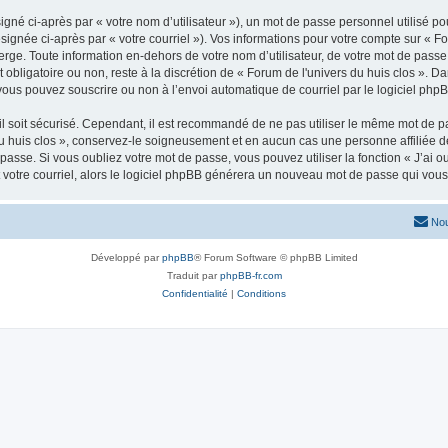
gné ci-après par « votre nom d’utilisateur »), un mot de passe personnel utilisé po
signée ci-après par « votre courriel »). Vos informations pour votre compte sur « Fo
ge. Toute information en-dehors de votre nom d’utilisateur, de votre mot de passe 
t obligatoire ou non, reste à la discrétion de « Forum de l'univers du huis clos ». D
vous pouvez souscrire ou non à l’envoi automatique de courriel par le logiciel php
l soit sécurisé. Cependant, il est recommandé de ne pas utiliser le même mot de pas
du huis clos », conservez-le soigneusement et en aucun cas une personne affiliée d
asse. Si vous oubliez votre mot de passe, vous pouvez utiliser la fonction « J’ai 
 votre courriel, alors le logiciel phpBB générera un nouveau mot de passe qui vou
Nou
Développé par
phpBB
® Forum Software © phpBB Limited
Traduit par
phpBB-fr.com
Confidentialité
|
Conditions