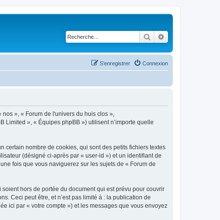
Rechercher
Recherche avancé
S’enregistrer
Connexion
« nos », « Forum de l'univers du huis clos »,
B Limited », « Équipes phpBB ») utilisent n’importe quelle
 certain nombre de cookies, qui sont des petits fichiers textes
isateur (désigné ci-après par « user-id ») et un identifiant de
é une fois que vous naviguerez sur les sujets de « Forum de
 soient hors de portée du document qui est prévu pour couvrir
Ceci peut être, et n’est pas limité à : la publication de
ignée ici par « votre compte ») et les messages que vous envoyez