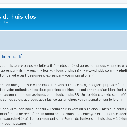
s du huis clos
s clos
fidentialité
du huis clos » et ses sociétés affiliées (désignés ci-après par « nous », « notre », 
après par « ils », « eux », « leur », « logiciel phpBB », « www.phpbb.com », « phpB
tion de votre part (désignée ci-après par « vos informations »).
, en naviguant sur « Forum de l'univers du huis clos », le logiciel phpBB créera un
 de votre ordinateur. Les deux premiers cookies ne contiennent qu’un identifiant util
 sont automatiquement assignés par le logiciel phpBB. Un troisième cookie sera cré
ons sur les sujets que vous avez lus, ce qui améliore votre navigation sur le forum.
phpBB tout en naviguant sur « Forum de l'univers du huis clos », bien que ceux-ci
nière est de récupérer l’information que vous nous envoyez et que nous collectons. 
messages invités »), l’enregistrement sur « Forum de l'univers du huis clos » (dés
ar « vos messages »).