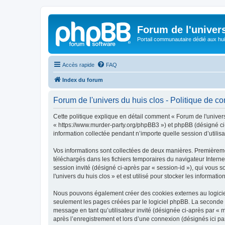
Forum de l'univer
Portail communautaire dédié aux hui
Accès rapide
FAQ
Index du forum
Forum de l'univers du huis clos - Politique de con
Cette politique explique en détail comment « Forum de l'univers 
« https://www.murder-party.org/phpBB3 ») et phpBB (désigné ci-
information collectée pendant n’importe quelle session d’utilisa
Vos informations sont collectées de deux manières. Premièrement
téléchargés dans les fichiers temporaires du navigateur Internet
session invité (désigné ci-après par « session-id »), qui vous
l'univers du huis clos » et est utilisé pour stocker les informati
Nous pouvons également créer des cookies externes au logiciel 
seulement les pages créées par le logiciel phpBB. La seconde ma
message en tant qu’utilisateur invité (désignée ci-après par « 
après l’enregistrement et lors d’une connexion (désignés ici p