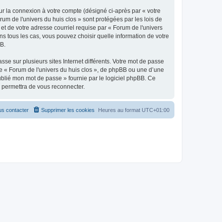
ur la connexion à votre compte (désigné ci-après par « votre
rum de l'univers du huis clos » sont protégées par les lois de
et de votre adresse courriel requise par « Forum de l'univers
ans tous les cas, vous pouvez choisir quelle information de votre
BB.
se sur plusieurs sites Internet différents. Votre mot de passe
e « Forum de l'univers du huis clos », de phpBB ou une d’une
oublié mon mot de passe » fournie par le logiciel phpBB. Ce
s permettra de vous reconnecter.
s contacter
Supprimer les cookies
Heures au format
UTC+01:00