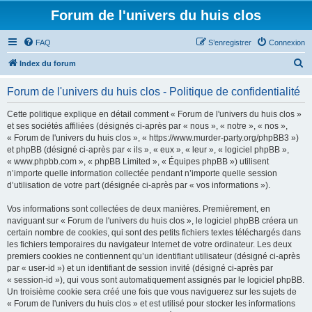
Forum de l'univers du huis clos
FAQ
S’enregistrer
Connexion
R
Index du forum
e
Forum de l'univers du huis clos - Politique de confidentialité
c
h
Cette politique explique en détail comment « Forum de l'univers du huis clos »
et ses sociétés affiliées (désignés ci-après par « nous », « notre », « nos »,
e
« Forum de l'univers du huis clos », « https://www.murder-party.org/phpBB3 »)
r
et phpBB (désigné ci-après par « ils », « eux », « leur », « logiciel phpBB »,
« www.phpbb.com », « phpBB Limited », « Équipes phpBB ») utilisent
c
n’importe quelle information collectée pendant n’importe quelle session
h
d’utilisation de votre part (désignée ci-après par « vos informations »).
e
Vos informations sont collectées de deux manières. Premièrement, en
r
naviguant sur « Forum de l'univers du huis clos », le logiciel phpBB créera un
certain nombre de cookies, qui sont des petits fichiers textes téléchargés dans
les fichiers temporaires du navigateur Internet de votre ordinateur. Les deux
premiers cookies ne contiennent qu’un identifiant utilisateur (désigné ci-après
par « user-id ») et un identifiant de session invité (désigné ci-après par
« session-id »), qui vous sont automatiquement assignés par le logiciel phpBB.
Un troisième cookie sera créé une fois que vous naviguerez sur les sujets de
« Forum de l'univers du huis clos » et est utilisé pour stocker les informations