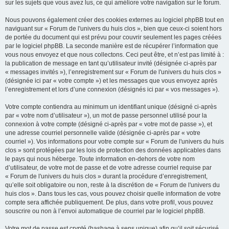
sur les sujets que vous avez lus, ce qui améliore votre navigation sur le forum.
Nous pouvons également créer des cookies externes au logiciel phpBB tout en
naviguant sur « Forum de l'univers du huis clos », bien que ceux-ci soient hors
de portée du document qui est prévu pour couvrir seulement les pages créées
par le logiciel phpBB. La seconde manière est de récupérer l’information que
vous nous envoyez et que nous collectons. Ceci peut être, et n’est pas limité à :
la publication de message en tant qu’utilisateur invité (désignée ci-après par
« messages invités »), l’enregistrement sur « Forum de l'univers du huis clos »
(désignée ici par « votre compte ») et les messages que vous envoyez après
l’enregistrement et lors d’une connexion (désignés ici par « vos messages »).
Votre compte contiendra au minimum un identifiant unique (désigné ci-après
par « votre nom d’utilisateur »), un mot de passe personnel utilisé pour la
connexion à votre compte (désigné ci-après par « votre mot de passe »), et
une adresse courriel personnelle valide (désignée ci-après par « votre
courriel »). Vos informations pour votre compte sur « Forum de l'univers du huis
clos » sont protégées par les lois de protection des données applicables dans
le pays qui nous héberge. Toute information en-dehors de votre nom
d’utilisateur, de votre mot de passe et de votre adresse courriel requise par
« Forum de l'univers du huis clos » durant la procédure d’enregistrement,
qu’elle soit obligatoire ou non, reste à la discrétion de « Forum de l'univers du
huis clos ». Dans tous les cas, vous pouvez choisir quelle information de votre
compte sera affichée publiquement. De plus, dans votre profil, vous pouvez
souscrire ou non à l’envoi automatique de courriel par le logiciel phpBB.
Votre mot de passe est crypté (hashage à sens unique) afin qu’il soit sécurisé.