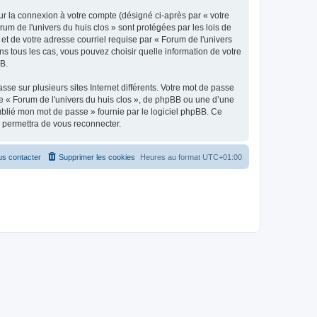
ur la connexion à votre compte (désigné ci-après par « votre
rum de l'univers du huis clos » sont protégées par les lois de
et de votre adresse courriel requise par « Forum de l'univers
ans tous les cas, vous pouvez choisir quelle information de votre
BB.
se sur plusieurs sites Internet différents. Votre mot de passe
e « Forum de l'univers du huis clos », de phpBB ou une d’une
oublié mon mot de passe » fournie par le logiciel phpBB. Ce
s permettra de vous reconnecter.
s contacter
Supprimer les cookies
Heures au format
UTC+01:00