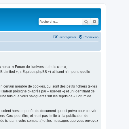
Rechercher
Recherche avancé
S’enregistrer
Connexion
« nos », « Forum de l'univers du huis clos »,
B Limited », « Équipes phpBB ») utilisent n’importe quelle
 certain nombre de cookies, qui sont des petits fichiers textes
isateur (désigné ci-après par « user-id ») et un identifiant de
é une fois que vous naviguerez sur les sujets de « Forum de
 soient hors de portée du document qui est prévu pour couvrir
Ceci peut être, et n’est pas limité à : la publication de
ignée ici par « votre compte ») et les messages que vous envoyez