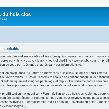
s du huis clos
s clos
fidentialité
du huis clos » et ses sociétés affiliées (désignés ci-après par « nous », « notre », 
après par « ils », « eux », « leur », « logiciel phpBB », « www.phpbb.com », « phpB
tion de votre part (désignée ci-après par « vos informations »).
, en naviguant sur « Forum de l'univers du huis clos », le logiciel phpBB créera un
 de votre ordinateur. Les deux premiers cookies ne contiennent qu’un identifiant util
 sont automatiquement assignés par le logiciel phpBB. Un troisième cookie sera cré
ons sur les sujets que vous avez lus, ce qui améliore votre navigation sur le forum.
phpBB tout en naviguant sur « Forum de l'univers du huis clos », bien que ceux-ci
nière est de récupérer l’information que vous nous envoyez et que nous collectons. 
messages invités »), l’enregistrement sur « Forum de l'univers du huis clos » (dés
ar « vos messages »).