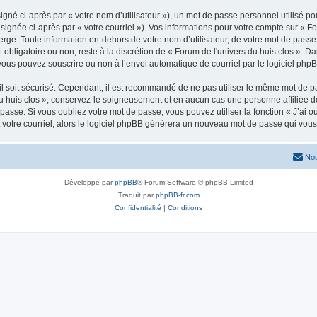
gné ci-après par « votre nom d’utilisateur »), un mot de passe personnel utilisé po
signée ci-après par « votre courriel »). Vos informations pour votre compte sur « Fo
ge. Toute information en-dehors de votre nom d’utilisateur, de votre mot de passe 
t obligatoire ou non, reste à la discrétion de « Forum de l'univers du huis clos ». D
vous pouvez souscrire ou non à l’envoi automatique de courriel par le logiciel php
l soit sécurisé. Cependant, il est recommandé de ne pas utiliser le même mot de pas
du huis clos », conservez-le soigneusement et en aucun cas une personne affiliée d
asse. Si vous oubliez votre mot de passe, vous pouvez utiliser la fonction « J’ai 
 votre courriel, alors le logiciel phpBB générera un nouveau mot de passe qui vou
Nou
Développé par
phpBB
® Forum Software © phpBB Limited
Traduit par
phpBB-fr.com
Confidentialité
|
Conditions