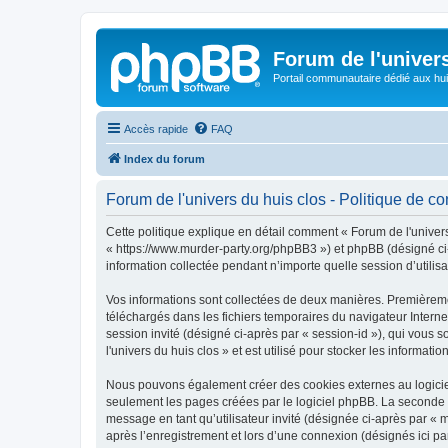
Forum de l'univer
Portail communautaire dédié aux hui
Accès rapide
FAQ
Index du forum
Forum de l'univers du huis clos - Politique de con
Cette politique explique en détail comment « Forum de l'univers 
« https://www.murder-party.org/phpBB3 ») et phpBB (désigné ci-
information collectée pendant n’importe quelle session d’utilisa
Vos informations sont collectées de deux manières. Premièrement
téléchargés dans les fichiers temporaires du navigateur Internet
session invité (désigné ci-après par « session-id »), qui vous
l'univers du huis clos » et est utilisé pour stocker les informati
Nous pouvons également créer des cookies externes au logiciel 
seulement les pages créées par le logiciel phpBB. La seconde ma
message en tant qu’utilisateur invité (désignée ci-après par « 
après l’enregistrement et lors d’une connexion (désignés ici p