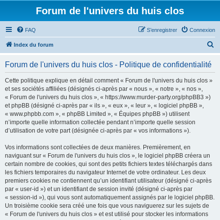
Forum de l'univers du huis clos
FAQ
S’enregistrer
Connexion
R
Index du forum
e
Forum de l'univers du huis clos - Politique de confidentialité
c
h
Cette politique explique en détail comment « Forum de l'univers du huis clos »
et ses sociétés affiliées (désignés ci-après par « nous », « notre », « nos »,
e
« Forum de l'univers du huis clos », « https://www.murder-party.org/phpBB3 »)
r
et phpBB (désigné ci-après par « ils », « eux », « leur », « logiciel phpBB »,
« www.phpbb.com », « phpBB Limited », « Équipes phpBB ») utilisent
c
n’importe quelle information collectée pendant n’importe quelle session
h
d’utilisation de votre part (désignée ci-après par « vos informations »).
e
Vos informations sont collectées de deux manières. Premièrement, en
r
naviguant sur « Forum de l'univers du huis clos », le logiciel phpBB créera un
certain nombre de cookies, qui sont des petits fichiers textes téléchargés dans
les fichiers temporaires du navigateur Internet de votre ordinateur. Les deux
premiers cookies ne contiennent qu’un identifiant utilisateur (désigné ci-après
par « user-id ») et un identifiant de session invité (désigné ci-après par
« session-id »), qui vous sont automatiquement assignés par le logiciel phpBB.
Un troisième cookie sera créé une fois que vous naviguerez sur les sujets de
« Forum de l'univers du huis clos » et est utilisé pour stocker les informations