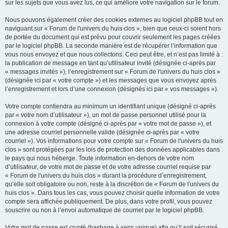
sur les sujets que vous avez lus, ce qui améliore votre navigation sur le forum.
Nous pouvons également créer des cookies externes au logiciel phpBB tout en
naviguant sur « Forum de l'univers du huis clos », bien que ceux-ci soient hors
de portée du document qui est prévu pour couvrir seulement les pages créées
par le logiciel phpBB. La seconde manière est de récupérer l’information que
vous nous envoyez et que nous collectons. Ceci peut être, et n’est pas limité à :
la publication de message en tant qu’utilisateur invité (désignée ci-après par
« messages invités »), l’enregistrement sur « Forum de l'univers du huis clos »
(désignée ici par « votre compte ») et les messages que vous envoyez après
l’enregistrement et lors d’une connexion (désignés ici par « vos messages »).
Votre compte contiendra au minimum un identifiant unique (désigné ci-après
par « votre nom d’utilisateur »), un mot de passe personnel utilisé pour la
connexion à votre compte (désigné ci-après par « votre mot de passe »), et
une adresse courriel personnelle valide (désignée ci-après par « votre
courriel »). Vos informations pour votre compte sur « Forum de l'univers du huis
clos » sont protégées par les lois de protection des données applicables dans
le pays qui nous héberge. Toute information en-dehors de votre nom
d’utilisateur, de votre mot de passe et de votre adresse courriel requise par
« Forum de l'univers du huis clos » durant la procédure d’enregistrement,
qu’elle soit obligatoire ou non, reste à la discrétion de « Forum de l'univers du
huis clos ». Dans tous les cas, vous pouvez choisir quelle information de votre
compte sera affichée publiquement. De plus, dans votre profil, vous pouvez
souscrire ou non à l’envoi automatique de courriel par le logiciel phpBB.
Votre mot de passe est crypté (hashage à sens unique) afin qu’il soit sécurisé.