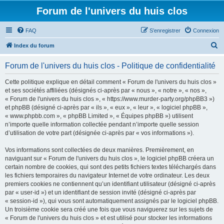
Forum de l'univers du huis clos
FAQ
S’enregistrer
Connexion
R
Index du forum
e
Forum de l'univers du huis clos - Politique de confidentialité
c
h
Cette politique explique en détail comment « Forum de l'univers du huis clos »
et ses sociétés affiliées (désignés ci-après par « nous », « notre », « nos »,
e
« Forum de l'univers du huis clos », « https://www.murder-party.org/phpBB3 »)
r
et phpBB (désigné ci-après par « ils », « eux », « leur », « logiciel phpBB »,
« www.phpbb.com », « phpBB Limited », « Équipes phpBB ») utilisent
c
n’importe quelle information collectée pendant n’importe quelle session
h
d’utilisation de votre part (désignée ci-après par « vos informations »).
e
Vos informations sont collectées de deux manières. Premièrement, en
r
naviguant sur « Forum de l'univers du huis clos », le logiciel phpBB créera un
certain nombre de cookies, qui sont des petits fichiers textes téléchargés dans
les fichiers temporaires du navigateur Internet de votre ordinateur. Les deux
premiers cookies ne contiennent qu’un identifiant utilisateur (désigné ci-après
par « user-id ») et un identifiant de session invité (désigné ci-après par
« session-id »), qui vous sont automatiquement assignés par le logiciel phpBB.
Un troisième cookie sera créé une fois que vous naviguerez sur les sujets de
« Forum de l'univers du huis clos » et est utilisé pour stocker les informations