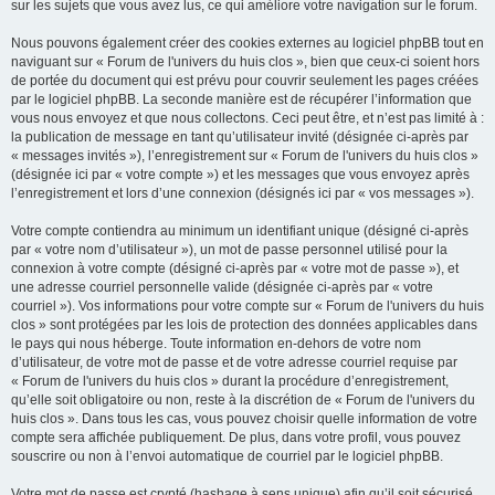
sur les sujets que vous avez lus, ce qui améliore votre navigation sur le forum.
Nous pouvons également créer des cookies externes au logiciel phpBB tout en
naviguant sur « Forum de l'univers du huis clos », bien que ceux-ci soient hors
de portée du document qui est prévu pour couvrir seulement les pages créées
par le logiciel phpBB. La seconde manière est de récupérer l’information que
vous nous envoyez et que nous collectons. Ceci peut être, et n’est pas limité à :
la publication de message en tant qu’utilisateur invité (désignée ci-après par
« messages invités »), l’enregistrement sur « Forum de l'univers du huis clos »
(désignée ici par « votre compte ») et les messages que vous envoyez après
l’enregistrement et lors d’une connexion (désignés ici par « vos messages »).
Votre compte contiendra au minimum un identifiant unique (désigné ci-après
par « votre nom d’utilisateur »), un mot de passe personnel utilisé pour la
connexion à votre compte (désigné ci-après par « votre mot de passe »), et
une adresse courriel personnelle valide (désignée ci-après par « votre
courriel »). Vos informations pour votre compte sur « Forum de l'univers du huis
clos » sont protégées par les lois de protection des données applicables dans
le pays qui nous héberge. Toute information en-dehors de votre nom
d’utilisateur, de votre mot de passe et de votre adresse courriel requise par
« Forum de l'univers du huis clos » durant la procédure d’enregistrement,
qu’elle soit obligatoire ou non, reste à la discrétion de « Forum de l'univers du
huis clos ». Dans tous les cas, vous pouvez choisir quelle information de votre
compte sera affichée publiquement. De plus, dans votre profil, vous pouvez
souscrire ou non à l’envoi automatique de courriel par le logiciel phpBB.
Votre mot de passe est crypté (hashage à sens unique) afin qu’il soit sécurisé.