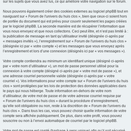
sur les sujets que vous avez lus, ce qui améliore votre navigation sur le forum.
Nous pouvons également créer des cookies externes au logiciel phpBB tout en
naviguant sur « Forum de l'univers du huis clos », bien que ceux-ci soient hors
de portée du document qui est prévu pour couvrir seulement les pages créées
par le logiciel phpBB. La seconde manière est de récupérer l’information que
vous nous envoyez et que nous collectons. Ceci peut être, et n’est pas limité à :
la publication de message en tant qu’utilisateur invité (désignée ci-après par
« messages invités »), l’enregistrement sur « Forum de l'univers du huis clos »
(désignée ici par « votre compte ») et les messages que vous envoyez après
l’enregistrement et lors d’une connexion (désignés ici par « vos messages »).
Votre compte contiendra au minimum un identifiant unique (désigné ci-après
par « votre nom d’utilisateur »), un mot de passe personnel utilisé pour la
connexion à votre compte (désigné ci-après par « votre mot de passe »), et
une adresse courriel personnelle valide (désignée ci-après par « votre
courriel »). Vos informations pour votre compte sur « Forum de l'univers du huis
clos » sont protégées par les lois de protection des données applicables dans
le pays qui nous héberge. Toute information en-dehors de votre nom
d’utilisateur, de votre mot de passe et de votre adresse courriel requise par
« Forum de l'univers du huis clos » durant la procédure d’enregistrement,
qu’elle soit obligatoire ou non, reste à la discrétion de « Forum de l'univers du
huis clos ». Dans tous les cas, vous pouvez choisir quelle information de votre
compte sera affichée publiquement. De plus, dans votre profil, vous pouvez
souscrire ou non à l’envoi automatique de courriel par le logiciel phpBB.
Votre mot de passe est crypté (hashage à sens unique) afin qu’il soit sécurisé.