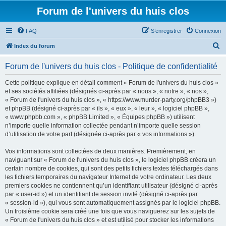
Forum de l'univers du huis clos
FAQ
S’enregistrer
Connexion
R
Index du forum
e
Forum de l'univers du huis clos - Politique de confidentialité
c
h
Cette politique explique en détail comment « Forum de l'univers du huis clos »
et ses sociétés affiliées (désignés ci-après par « nous », « notre », « nos »,
e
« Forum de l'univers du huis clos », « https://www.murder-party.org/phpBB3 »)
r
et phpBB (désigné ci-après par « ils », « eux », « leur », « logiciel phpBB »,
« www.phpbb.com », « phpBB Limited », « Équipes phpBB ») utilisent
c
n’importe quelle information collectée pendant n’importe quelle session
h
d’utilisation de votre part (désignée ci-après par « vos informations »).
e
Vos informations sont collectées de deux manières. Premièrement, en
r
naviguant sur « Forum de l'univers du huis clos », le logiciel phpBB créera un
certain nombre de cookies, qui sont des petits fichiers textes téléchargés dans
les fichiers temporaires du navigateur Internet de votre ordinateur. Les deux
premiers cookies ne contiennent qu’un identifiant utilisateur (désigné ci-après
par « user-id ») et un identifiant de session invité (désigné ci-après par
« session-id »), qui vous sont automatiquement assignés par le logiciel phpBB.
Un troisième cookie sera créé une fois que vous naviguerez sur les sujets de
« Forum de l'univers du huis clos » et est utilisé pour stocker les informations