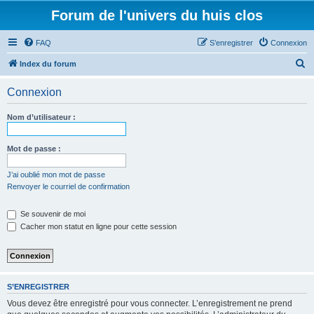
Forum de l'univers du huis clos
FAQ
S’enregistrer
Connexion
R
Index du forum
e
Connexion
c
h
Nom d’utilisateur :
e
r
Mot de passe :
c
J’ai oublié mon mot de passe
h
Renvoyer le courriel de confirmation
e
Se souvenir de moi
r
Cacher mon statut en ligne pour cette session
S’ENREGISTRER
Vous devez être enregistré pour vous connecter. L’enregistrement ne prend