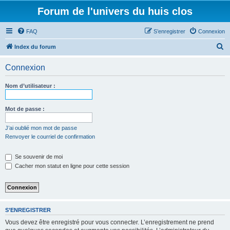
Forum de l'univers du huis clos
FAQ
S’enregistrer
Connexion
R
Index du forum
e
Connexion
c
h
Nom d’utilisateur :
e
r
Mot de passe :
c
J’ai oublié mon mot de passe
h
Renvoyer le courriel de confirmation
e
Se souvenir de moi
r
Cacher mon statut en ligne pour cette session
S’ENREGISTRER
Vous devez être enregistré pour vous connecter. L’enregistrement ne prend