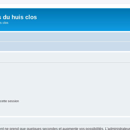
s du huis clos
s clos
cette session
ment ne prend que quelques secondes et augmente vos possibilités. L’administrate