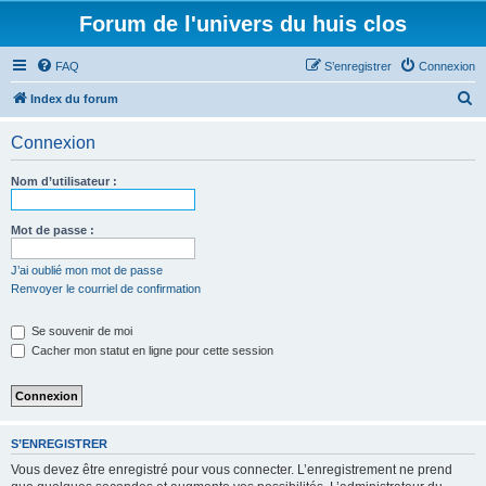
Forum de l'univers du huis clos
FAQ
S’enregistrer
Connexion
R
Index du forum
e
Connexion
c
h
Nom d’utilisateur :
e
r
Mot de passe :
c
J’ai oublié mon mot de passe
h
Renvoyer le courriel de confirmation
e
Se souvenir de moi
r
Cacher mon statut en ligne pour cette session
S’ENREGISTRER
Vous devez être enregistré pour vous connecter. L’enregistrement ne prend