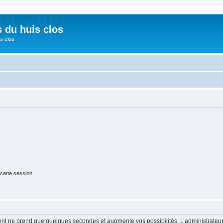
s du huis clos
s clos
cette session
ment ne prend que quelques secondes et augmente vos possibilités. L’administrate