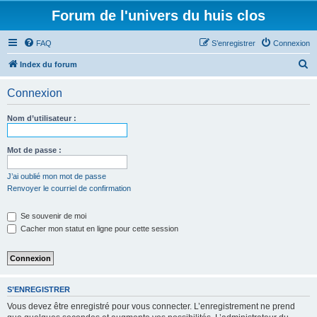
Forum de l'univers du huis clos
FAQ
S’enregistrer
Connexion
R
Index du forum
e
Connexion
c
h
Nom d’utilisateur :
e
r
Mot de passe :
c
J’ai oublié mon mot de passe
h
Renvoyer le courriel de confirmation
e
Se souvenir de moi
r
Cacher mon statut en ligne pour cette session
S’ENREGISTRER
Vous devez être enregistré pour vous connecter. L’enregistrement ne prend