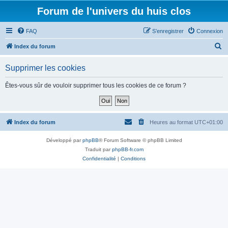
Forum de l'univers du huis clos
FAQ
S’enregistrer
Connexion
R
Index du forum
e
Supprimer les cookies
c
h
Êtes-vous sûr de vouloir supprimer tous les cookies de ce forum ?
e
r
c
Index du forum
Heures au format
UTC+01:00
h
Développé par
phpBB
® Forum Software © phpBB Limited
e
Traduit par
phpBB-fr.com
r
Confidentialité
|
Conditions