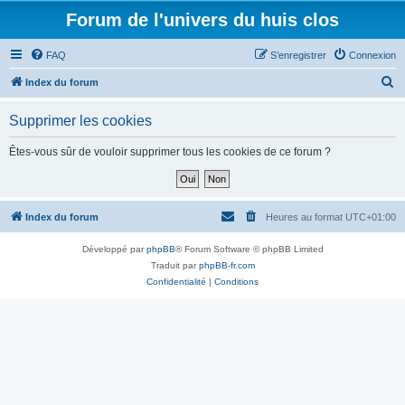
Forum de l'univers du huis clos
FAQ
S’enregistrer
Connexion
R
Index du forum
e
Supprimer les cookies
c
h
Êtes-vous sûr de vouloir supprimer tous les cookies de ce forum ?
e
r
c
Index du forum
Heures au format
UTC+01:00
h
Développé par
phpBB
® Forum Software © phpBB Limited
e
Traduit par
phpBB-fr.com
r
Confidentialité
|
Conditions