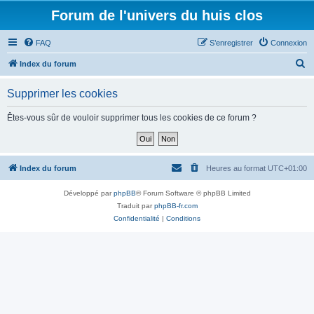
Forum de l'univers du huis clos
FAQ
S’enregistrer
Connexion
R
Index du forum
e
Supprimer les cookies
c
h
Êtes-vous sûr de vouloir supprimer tous les cookies de ce forum ?
e
r
c
Index du forum
Heures au format
UTC+01:00
h
Développé par
phpBB
® Forum Software © phpBB Limited
e
Traduit par
phpBB-fr.com
r
Confidentialité
|
Conditions