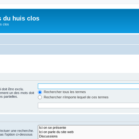
s du huis clos
s clos
 doit être exclu.
Rechercher tous les termes
ement un des mots doit
s partielles.
Rechercher n’importe lequel de ces termes
fectuer une recherche.
s l’option ci-dessous