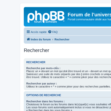
Forum de l'univer
Portail communautaire dédié aux hui
Accès rapide
FAQ
Index du forum
Rechercher
Rechercher
RECHERCHER
Recherche par mots-clés :
Placez un
+
devant un mot qui doit être trouvé et un
-
devant un mot qui
Saisissez une suite de mots séparés par des
|
entre crochets si uniqu
être trouvé. Utilisez le caractère « * » comme joker pour des recherche
Rechercher par auteur :
Utilisez le caractère « * » comme joker pour des recherches partielles.
OPTIONS DE RECHERCHE
Rechercher dans les forums :
Choisissez le forum ou les forums dans le(s)quel(s) vous souhaitez ef
Les sous-forums sont automatiquement inclus si vous ne désactivez pa
« Rechercher dans les sous-forums ».