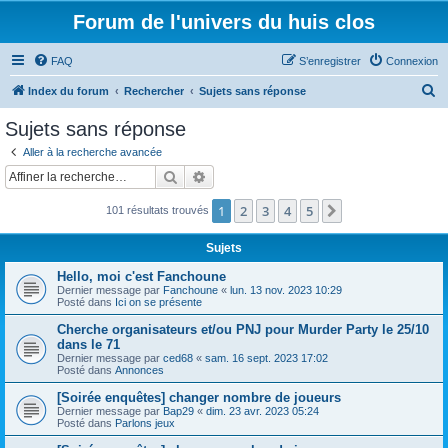
Forum de l'univers du huis clos
FAQ
S’enregistrer
Connexion
R
Index du forum
Rechercher
Sujets sans réponse
e
Sujets sans réponse
c
Aller à la recherche avancée
h
Rechercher
Recherche avancée
e
1
2
3
4
5
Suivante
101 résultats trouvés
r
c
Sujets
h
Hello, moi c'est Fanchoune
e
Dernier message par
Fanchoune
«
lun. 13 nov. 2023 10:29
Posté dans
Ici on se présente
r
Cherche organisateurs et/ou PNJ pour Murder Party le 25/10
dans le 71
Dernier message par
ced68
«
sam. 16 sept. 2023 17:02
Posté dans
Annonces
[Soirée enquêtes] changer nombre de joueurs
Dernier message par
Bap29
«
dim. 23 avr. 2023 05:24
Posté dans
Parlons jeux