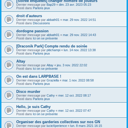
[Soirée enquêtes] changer nombre de joueurs
Dernier message par
Bap29
«
dim. 23 avr. 2023 05:23
Posté dans
Parlons jeux
droit d'auteurs
Dernier message par
abbath01
«
mar. 29 nov. 2022 14:51
Posté dans
Discussions
dordogne passion
Dernier message par
abbath01
«
mar. 29 nov. 2022 14:43
Posté dans
Ici on se présente
[Draconik Park] Compte rendu de soirée
Dernier message par
pitichampi
«
lun. 14 nov. 2022 13:38
Posté dans
Parlons jeux
Altay
Dernier message par
Altay
«
jeu. 3 nov. 2022 22:02
Posté dans
Ici on se présente
On est dans LARPBASE !
Dernier message par
Graziella
«
mar. 1 nov. 2022 08:58
Posté dans
Parlons jeux
Disco murder
Dernier message par
Cathy
«
mer. 12 oct. 2022 08:17
Posté dans
Parlons jeux
Hello, je suis Cathy
Dernier message par
Cathy
«
mer. 12 oct. 2022 07:47
Posté dans
Ici on se présente
Organiser des garderies collectives sur nos GN
Dernier message par
lucieXperience
«
lun. 8 mars 2021 16:15