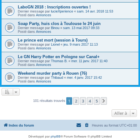
LaboGN 2018 : Inscriptions ouvertes !
Dernier message par
lucieXperience
«
sam. 14 avr. 2018 11:53
Posté dans
Annonces
Soap Party, huis clos à Toulouse le 24 juin
Dernier message par
Binou
«
sam. 13 mai 2017 09:33
Posté dans
Annonces
Le prince est mort (session à Tours)
Dernier message par
Lionel
«
jeu. 9 mars 2017 11:13
Posté dans
Annonces
Le GN Harry Potter en Pologne sur Canal+
Dernier message par
Thomas B.
«
mer. 11 janv. 2017 11:40
Posté dans
Annonces
Weekend murder party à Rouen (76)
Dernier message par
Thibaud
«
mer. 4 janv. 2017 15:42
Posté dans
Annonces
1
2
3
4
5
Suivante
101 résultats trouvés
Aller à
Index du forum
Heures au format
UTC+01:00
Développé par
phpBB
® Forum Software © phpBB Limited