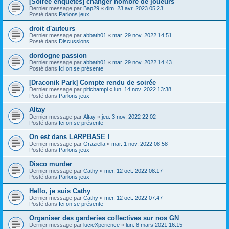
[Soirée enquêtes] changer nombre de joueurs
Dernier message par
Bap29
«
dim. 23 avr. 2023 05:23
Posté dans
Parlons jeux
droit d'auteurs
Dernier message par
abbath01
«
mar. 29 nov. 2022 14:51
Posté dans
Discussions
dordogne passion
Dernier message par
abbath01
«
mar. 29 nov. 2022 14:43
Posté dans
Ici on se présente
[Draconik Park] Compte rendu de soirée
Dernier message par
pitichampi
«
lun. 14 nov. 2022 13:38
Posté dans
Parlons jeux
Altay
Dernier message par
Altay
«
jeu. 3 nov. 2022 22:02
Posté dans
Ici on se présente
On est dans LARPBASE !
Dernier message par
Graziella
«
mar. 1 nov. 2022 08:58
Posté dans
Parlons jeux
Disco murder
Dernier message par
Cathy
«
mer. 12 oct. 2022 08:17
Posté dans
Parlons jeux
Hello, je suis Cathy
Dernier message par
Cathy
«
mer. 12 oct. 2022 07:47
Posté dans
Ici on se présente
Organiser des garderies collectives sur nos GN
Dernier message par
lucieXperience
«
lun. 8 mars 2021 16:15