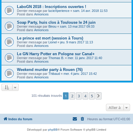
LaboGN 2018 : Inscriptions ouvertes !
Dernier message par
lucieXperience
«
sam. 14 avr. 2018 11:53
Posté dans
Annonces
Soap Party, huis clos à Toulouse le 24 juin
Dernier message par
Binou
«
sam. 13 mai 2017 09:33
Posté dans
Annonces
Le prince est mort (session à Tours)
Dernier message par
Lionel
«
jeu. 9 mars 2017 11:13
Posté dans
Annonces
Le GN Harry Potter en Pologne sur Canal+
Dernier message par
Thomas B.
«
mer. 11 janv. 2017 11:40
Posté dans
Annonces
Weekend murder party à Rouen (76)
Dernier message par
Thibaud
«
mer. 4 janv. 2017 15:42
Posté dans
Annonces
1
2
3
4
5
Suivante
101 résultats trouvés
Aller à
Index du forum
Heures au format
UTC+01:00
Développé par
phpBB
® Forum Software © phpBB Limited