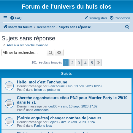
Forum de l'univers du huis clos
FAQ
S’enregistrer
Connexion
R
Index du forum
Rechercher
Sujets sans réponse
e
Sujets sans réponse
c
Aller à la recherche avancée
h
Rechercher
Recherche avancée
e
1
2
3
4
5
Suivante
101 résultats trouvés
r
c
Sujets
h
Hello, moi c'est Fanchoune
e
Dernier message par
Fanchoune
«
lun. 13 nov. 2023 10:29
Posté dans
Ici on se présente
r
Cherche organisateurs et/ou PNJ pour Murder Party le 25/10
dans le 71
Dernier message par
ced68
«
sam. 16 sept. 2023 17:02
Posté dans
Annonces
[Soirée enquêtes] changer nombre de joueurs
Dernier message par
Bap29
«
dim. 23 avr. 2023 05:24
Posté dans
Parlons jeux